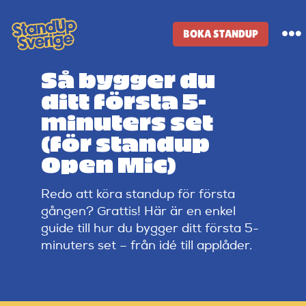
Skip
to
BOKA STANDUP
To
content
Na
Så bygger du
Standup-butik
ditt första 5-
minuters set
Komiker
(för standup
Open Mic)
Lineup
Redo att köra standup för första
gången? Grattis! Här är en enkel
Tidigare lineup
guide till hur du bygger ditt första 5-
minuters set – från idé till applåder.
Klubbar