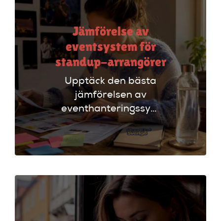
Jämförelse av
eventsystem för
standup-arrangörer
Upptäck den bästa
jämförelsen av
eventhanteringssystem
för standup-
arrangörer. Få
insikter om
funktioner som
evenemangskalender
och biljettlänkar!