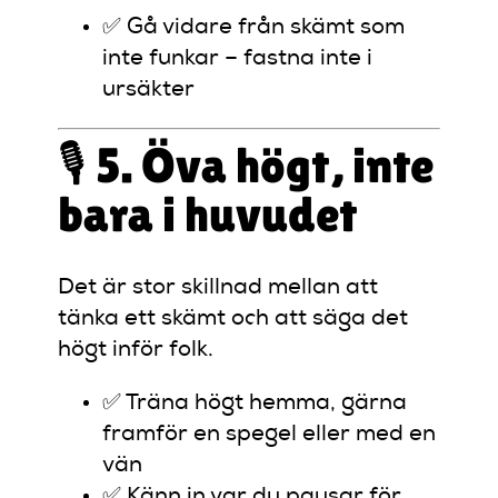
✅ Gå vidare från skämt som
inte funkar – fastna inte i
ursäkter
🎙️ 5. Öva högt, inte
bara i huvudet
Det är stor skillnad mellan att
tänka ett skämt och att säga det
högt inför folk.
✅ Träna högt hemma, gärna
framför en spegel eller med en
vän
✅ Känn in var du pausar för