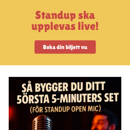
Artiklar
Standup ska
StandUpSverige PODDEN
upplevas live!
Om oss
Boka din biljett nu
Kontakta oss
Vanliga frågor
Mitt konto