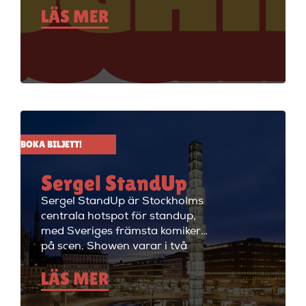
LÄS MER
standupklubbar och är känd för
att ha de bästa komikerna i
Sverige på scenen. Vill du se
stand up i Stockholm så är du
välkommen till Big Ben Stand
Up där de visar stand up nästan
alla dagar i veckan.
BOKA BILJETT!
Sergel StandUp
Sergel StandUp är Stockholms
centrala hotspot för standup,
med Sveriges främsta komiker
på scen. Showen varar i två
timmar med en paus, och
LÄS MER
efteråt fortsätter kvällen med
cocktails i restaurangdelen.