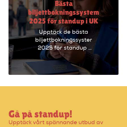
Bästa
biljettbokningssystem
2025 för standup i UK
Upptäck de bästa
biljettbokningssystem
2025 för standup i
UK. Jämför
plattformar som
Ticketmaster och
Dice för att hitta
rätt alternativ!
Gå på standup!
Upptäck vårt spännande utbud av