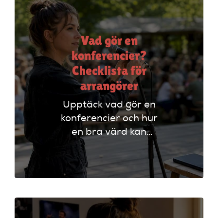
Vad gör en
konferencier?
Checklista för
arrangörer
Upptäck vad gör en
konferencier och hur
en bra värd kan
lyfta ditt event. Följ
vår checklista för
att säkerställa en
lyckad
arrangemang!