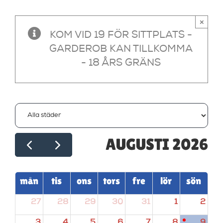
×
KOM VID 19 FÖR SITTPLATS -
GARDEROB KAN TILLKOMMA
- 18 ÅRS GRÄNS
AUGUSTI 2026
mån
tis
ons
tors
fre
lör
sön
27
28
29
30
31
1
2
3
4
5
6
7
8
9