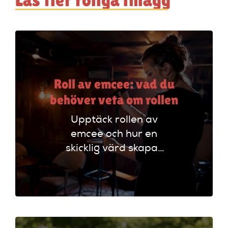
Roll av emcee: vad du
behöver veta om rollen
Upptäck rollen av
emcee och hur en
skicklig värd skapar
oförglömliga
evenemang genom
att styra
programmet och
engagera publiken.