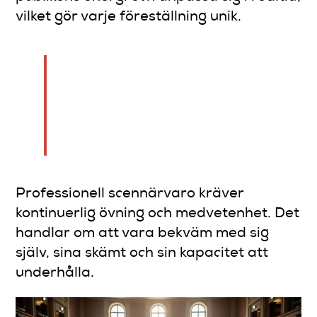
vilket gör varje föreställning unik.
Äkta scennärvaro skapas när
publiken glömmer att du
framträder och bara
upplever berättelsen.
Professionell scennärvaro kräver
kontinuerlig övning och medvetenhet. Det
handlar om att vara bekväm med sig
själv, sina skämt och sin kapacitet att
underhålla.