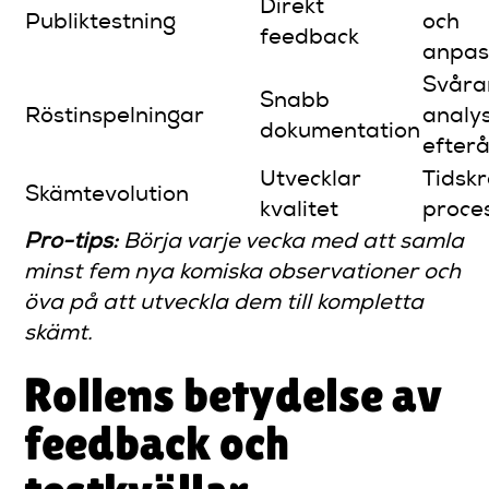
Direkt
Publiktestning
och
feedback
anpas
Svåra
Snabb
Röstinspelningar
analy
dokumentation
efterå
Utvecklar
Tidsk
Skämtevolution
kvalitet
proce
Pro-tips:
Börja varje vecka med att samla
minst fem nya komiska observationer och
öva på att utveckla dem till kompletta
skämt.
Rollens betydelse av
feedback och