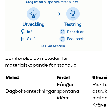
Jämförelse av metoder för
materialskapande för standup:
Metod
Fördel
Utman
Fångar
Risk f
Dagboksanteckningar
spontana
ostru
idéer
mater
Kräve