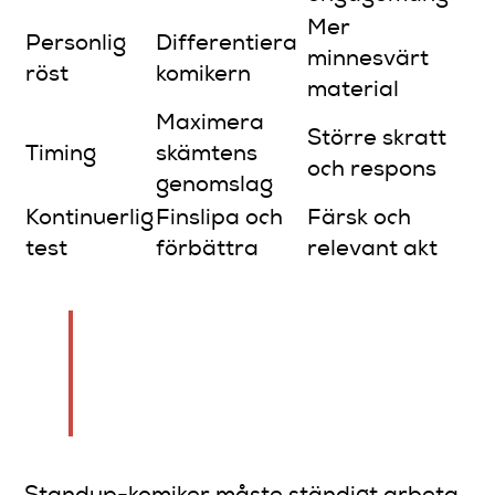
Mer
Personlig
Differentiera
minnesvärt
röst
komikern
material
Maximera
Större skratt
Timing
skämtens
och respons
genomslag
Kontinuerlig
Finslipa och
Färsk och
test
förbättra
relevant akt
Varje skämt är en noggrant
utformad berättelse som
kräver precision och passion.