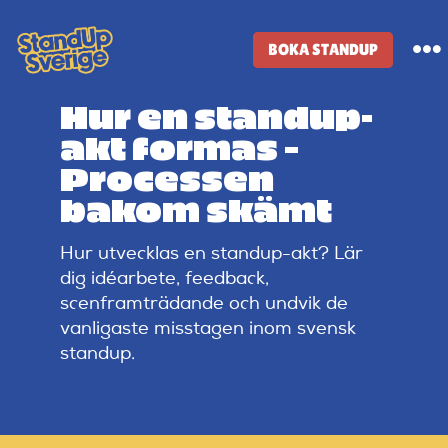
Skip
to
BOKA STANDUP
To
content
Na
Hur en standup-
Standup-butik
akt formas –
Processen
Komiker
bakom skämt
Hur utvecklas en standup-akt? Lär
Lineup
dig idéarbete, feedback,
scenframträdande och undvik de
Tidigare lineup
vanligaste misstagen inom svensk
standup.
Klubbar