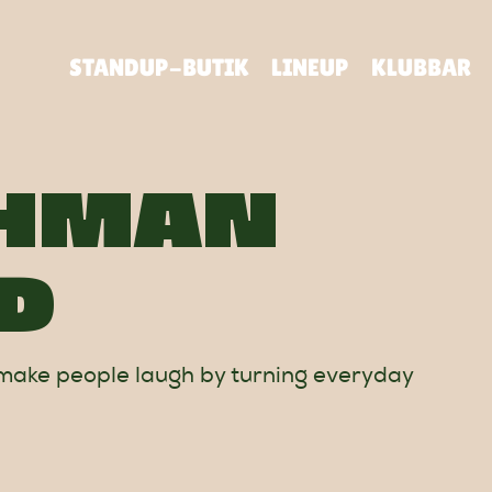
STANDUP-BUTIK
LINEUP
KLUBBAR
AHMAN
D
 make people laugh by turning everyday