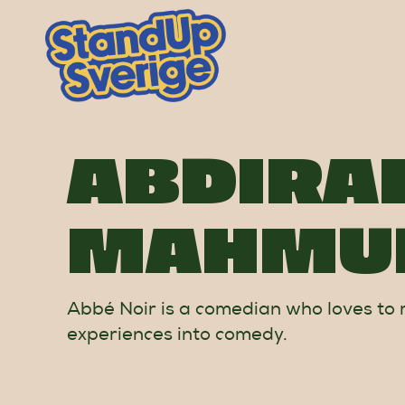
Skip
to
content
ABDIR
MAHMU
Abbé Noir is a comedian who loves to
experiences into comedy.