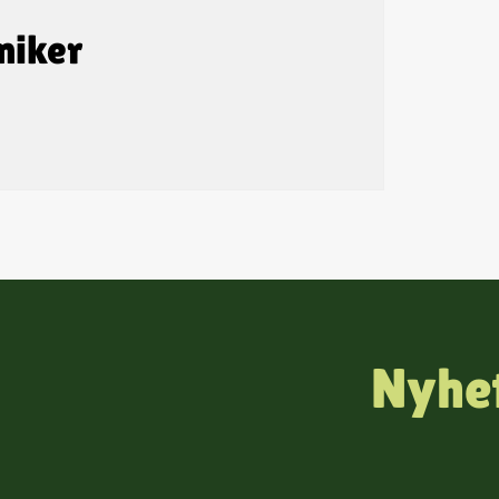
miker
Nyhet