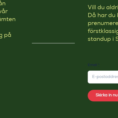
ån
Vill du ald
vår
Då har du 
kämten
prenumerer
förstklassi
g på
standup i 
Email
*
Skicka in nu