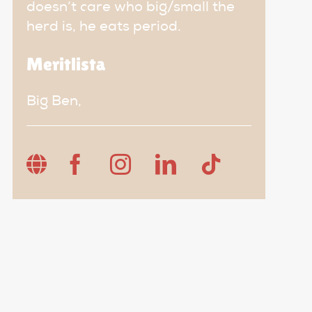
doesn’t care who big/small the
herd is, he eats period.
Meritlista
Big Ben,