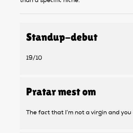
than a specific niche.
Standup-debut
19/10
Pratar mest om
The fact that I’m not a virgin and you