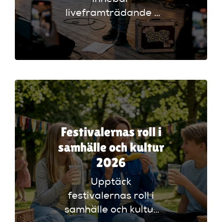
liveframträdande i
vår guide 2026. Lär
dig om tekniska
krav, kulturella
kontexter och få tips
för att lyckas!
Festivalernas roll i
samhälle och kultur
2026
Upptäck
festivalernas roll i
samhälle och kultur