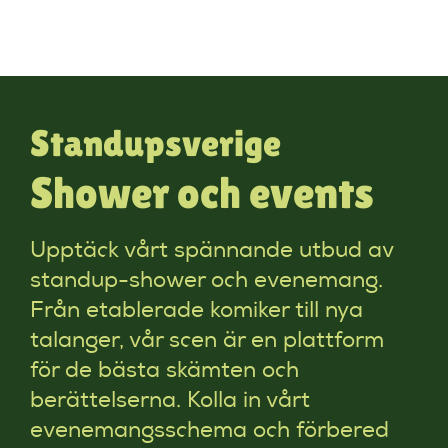
Standupsverige
Shower och events
Upptäck vårt spännande utbud av
standup-shower och evenemang.
Från etablerade komiker till nya
talanger, vår scen är en plattform
för de bästa skämten och
berättelserna. Kolla in vårt
evenemangsschema och förbered