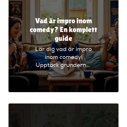
Artiklar
Vad är impro inom
StandUpSverige PODDEN
comedy? En komplett
guide
Om oss
Lär dig vad är impro
inom comedy!
Kontakta oss
Upptäck grunderna,
tekniker och hur du
Vanliga frågor
kan börja njuta av
denna spännande
Mitt konto
konstform. Klicka för
mer!