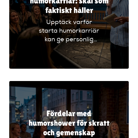
humorkarriär: skäl som
faktiskt håller
Upptäck varför
starta humorkarriär
kan ge personlig
utveckling och
kreativ frihet. Lär
dig fördelarna och
utmaningarna i
denna guide!
Fördelar med
humorshower för skratt
och gemenskap