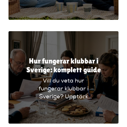
2026! Lär dig hur
de bygger
gemenskap, driver
ekonomi och främjar
demokratisk dialog.
Hur fungerar klubbar i
Sverige: komplett guide
Vill du veta hur
fungerar klubbar i
Sverige? Upptäck
strukturer, regler
och medlemskap i
vår kompletta guide