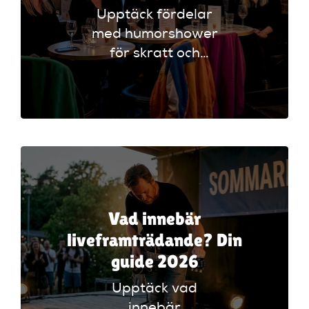
Upptäck fördelar
med humorshower
för skratt och
gemenskap. Lär dig
hur dessa
evenemang stärker
sociala band och
förbättrar ditt
välmående.
Vad innebär
liveframträdande? Din
guide 2026
Upptäck vad
innebär