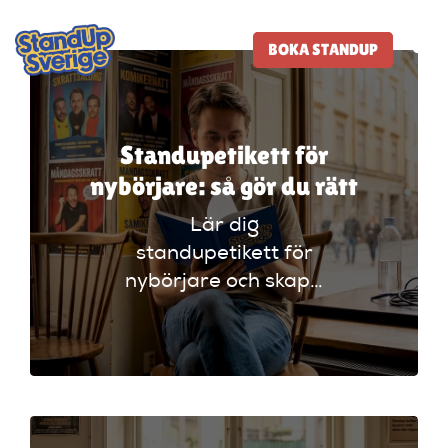
Skip
to
BOKA STANDUP
To
content
Na
Standup-butik
Standupetikett för
nybörjare: så gör du rätt
Komiker
Lär dig
standupetikett för
Lineup
nybörjare och skapa
en starkare
Tidigare lineup
scenkarriär. Undvik
misstag som kan
Klubbar
skada din
komedikarriär!