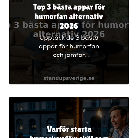
Top 3 bästa appar för
humorfan alternativ
2026
Upptäck de 3 bästa
appar för humorfan
och jämför
alternativ för att
hitta din favoritkälla
till humor och
underhållning.
Varför starta