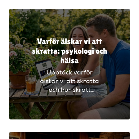
för att förstå olika
klubbar!
Varför älskar vi att
skratta: psykologi och
hälsa
Upptäck varför
älskar vi att skratta
och hur skratt
förbättrar både
psykologi och hälsa.
Lär dig använda
skratt för en bättre
livskvalitet!