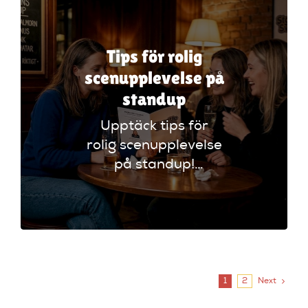
Tips för rolig
scenupplevelse på
standup
Upptäck tips för
rolig scenupplevelse
på standup!
Förbättra din kväll
med enkla
justeringar och gör
minnen för livet.
1
2
Next