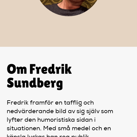
Artiklar
StandUpSverige PODDEN
Om oss
Kontakta oss
Om Fredrik
Sundberg
Vanliga frågor
Fredrik framför en tafflig och
Mitt konto
nedvärderande bild av sig själv som
lyfter den humoristiska sidan i
situationen. Med små medel och en