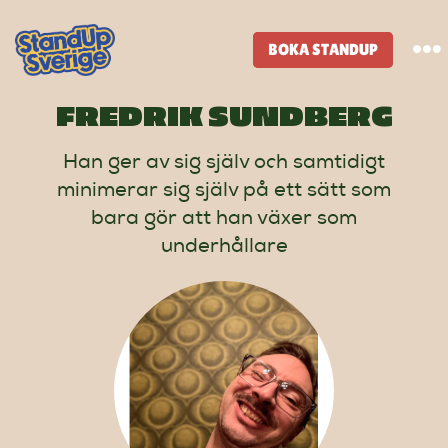
Skip
to
BOKA STANDUP
To
content
Na
FREDRIK SUNDBERG
Standup-butik
Han ger av sig själv och samtidigt
minimerar sig själv på ett sätt som
Komiker
bara gör att han växer som
underhållare
Lineup
Tidigare lineup
Klubbar