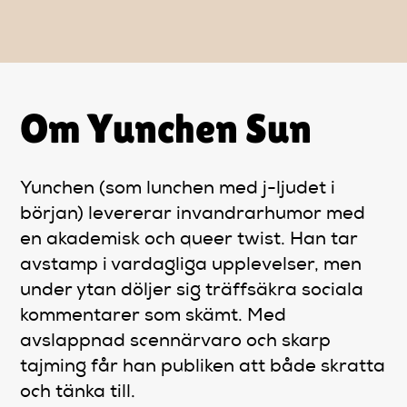
Artiklar
StandUpSverige PODDEN
Om Yunchen Sun
Om oss
Kontakta oss
Yunchen (som lunchen med j-ljudet i
början) levererar invandrarhumor med
en akademisk och queer twist. Han tar
Vanliga frågor
avstamp i vardagliga upplevelser, men
under ytan döljer sig träffsäkra sociala
Mitt konto
kommentarer som skämt. Med
avslappnad scennärvaro och skarp
tajming får han publiken att både skratta
och tänka till.