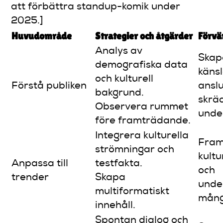
att förbättra standup-komik under
2025.]
Huvudområde
Strategier och åtgärder
Förvä
Analys av
Skap
demografiska data
käns
och kulturell
Förstå publiken
ansl
bakgrund.
skrä
Observera rummet
under
före framträdande.
Integrera kulturella
Fra
strömningar och
kultu
Anpassa till
testfakta.
och
trender
Skapa
unde
multiformatiskt
mång
innehåll.
Spontan dialog och