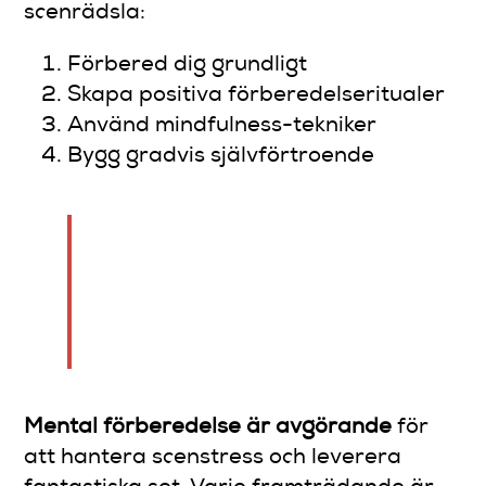
scenrädsla:
Förbered dig grundligt
Skapa positiva förberedelseritualer
Använd mindfulness-tekniker
Bygg gradvis självförtroende
Nervositet är ett tecken på
att du bryr dig och är
investerad i ditt
framträdande.
Mental förberedelse är avgörande
för
att hantera scenstress och leverera