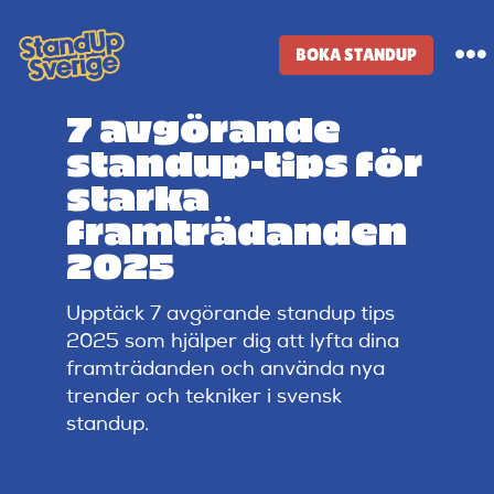
Skip
to
BOKA STANDUP
To
content
Na
7 avgörande
Standup-butik
standup-tips för
starka
Komiker
framträdanden
2025
Lineup
Upptäck 7 avgörande standup tips
2025 som hjälper dig att lyfta dina
Tidigare lineup
framträdanden och använda nya
trender och tekniker i svensk
standup.
Klubbar