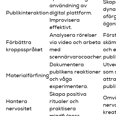
Skap
användning av
dyna
Publikinteraktion
digital plattform.
oför
Improvisera
ögonb
effektivt.
Analysera rörelser
Förs
Förbättra
via video och arbeta
skäm
kroppsspråket
med
och 
scennärvarocoacher.
publi
Dokumentera
Utve
publikens reaktioner
som 
Materialförfining
och våga
attr
experimentera.
publi
Skapa positiva
Omv
Hantera
ritualer och
nervo
nervositet
praktisera
kreat