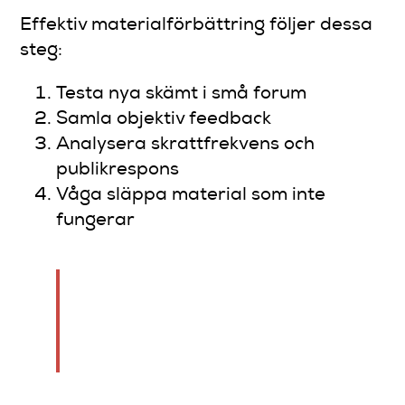
Effektiv materialförbättring följer dessa
steg:
Testa nya skämt i små forum
Samla objektiv feedback
Analysera skrattfrekvens och
publikrespons
Våga släppa material som inte
fungerar
Varje skratt är en möjlighet
att lära sig något nytt om ditt
material.