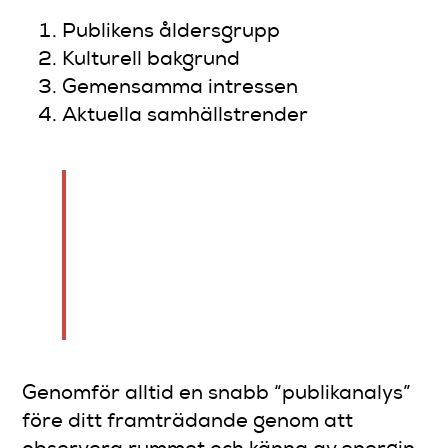
Publikens åldersgrupp
Kulturell bakgrund
Gemensamma intressen
Aktuella samhällstrender
Standup-humor är ett
kontrakt mellan komikern och
publiken baserat på
ömsesidigt förtroende och
förståelse.
Genomför alltid en snabb “publikanalys”
före ditt framträdande genom att