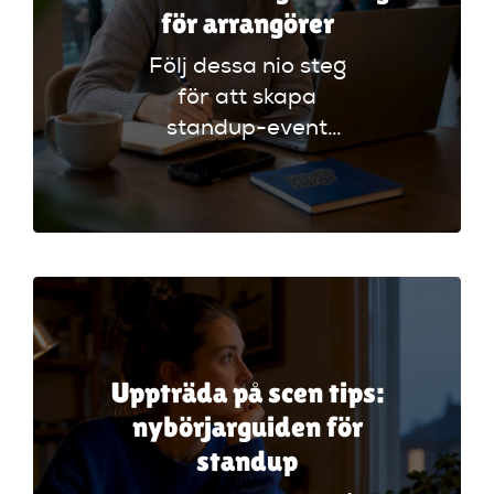
för arrangörer
Följ dessa nio steg
för att skapa
standup-event
workflow. Planera
effektivt och undvik
vanliga misstag för
en lyckad kväll!
Uppträda på scen tips:
nybörjarguiden för
standup