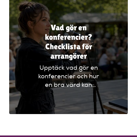
Vad gör en
konferencier?
Checklista för
arrangörer
Upptäck vad gör en
konferencier och hur
en bra värd kan
lyfta ditt event. Följ
vår checklista för
att säkerställa en
lyckad
arrangemang!