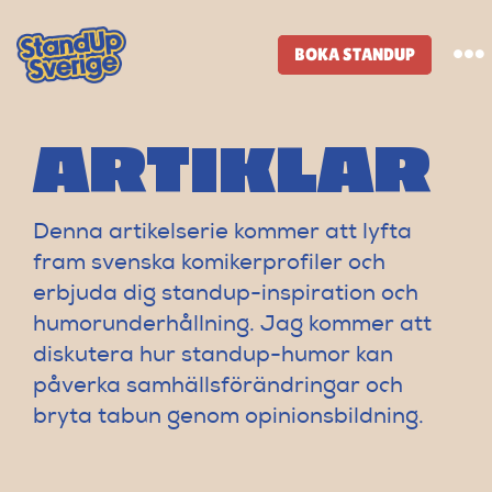
Skip
to
BOKA STANDUP
To
content
Na
ARTIKLAR
Standup-butik
Komiker
Denna artikelserie kommer att lyfta
fram svenska komikerprofiler och
Lineup
erbjuda dig standup-inspiration och
humorunderhållning. Jag kommer att
Tidigare lineup
diskutera hur standup-humor kan
påverka samhällsförändringar och
bryta tabun genom opinionsbildning.
Klubbar