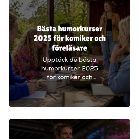
Bästa humorkurser
2025 för komiker och
föreläsare
Upptäck de bästa
humorkurser 2025
för komiker och
föreläsare. Lär dig
tekniker och få
scenerfarenhet med
expertinstruktörer.