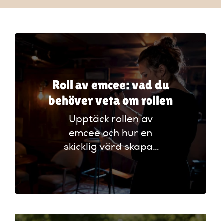
Artiklar
StandUpSverige PODDEN
Om oss
Roll av emcee: vad du
behöver veta om rollen
Kontakta oss
Upptäck rollen av
emcee och hur en
Vanliga frågor
skicklig värd skapar
oförglömliga
Mitt konto
evenemang genom
att styra
programmet och
engagera publiken.