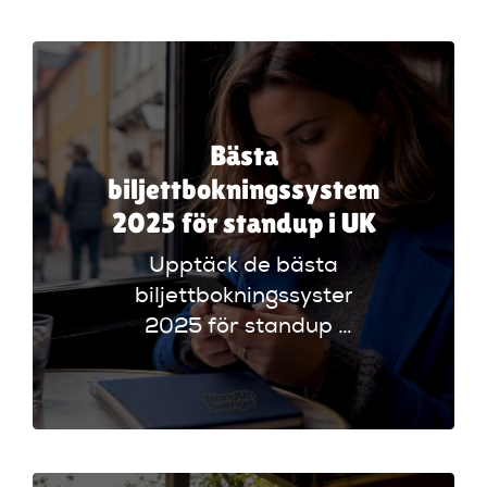
funktioner som
evenemangskalender
och biljettlänkar!
Bästa
biljettbokningssystem
2025 för standup i UK
Upptäck de bästa
biljettbokningssystem
2025 för standup i
UK. Jämför
plattformar som
Ticketmaster och
Dice för att hitta
rätt alternativ!