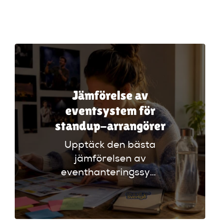
Jämförelse av
eventsystem för
standup-arrangörer
Upptäck den bästa
jämförelsen av
eventhanteringssystem
för standup-
arrangörer. Få
insikter om