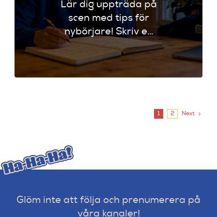
Lär dig uppträda på
scen med tips för
nybörjare! Skriv en
femminutersrutin
och boka ett open
mic för att
kickstarta din
standup-karriär.
1
2
Next
Glöm inte att följa och prenumerera på
våra kanaler!