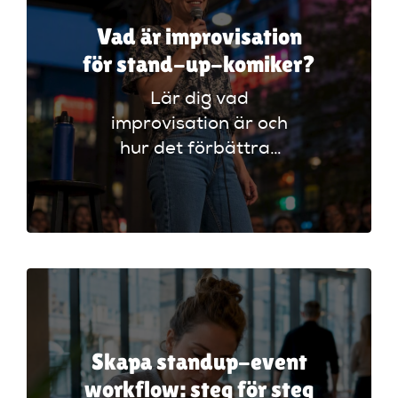
Vad är improvisation
för stand-up-komiker?
Lär dig vad
improvisation är och
hur det förbättrar
din stand-up!
Upptäck tekniker
som stärker ditt
material och din
scenframträdande.
Skapa standup-event
workflow: steg för steg