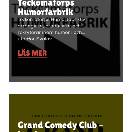
Teckomatorps
Humorfarbrik
Teckomatorps Humorfabrik! Vi
arrangerar, producerar och
rekryterar inom humor i och
utanför Svalöv.
LÄS MER
Grand Comedy Club –