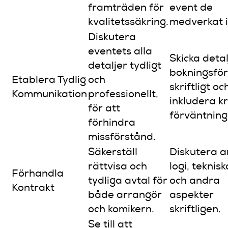
framträden för
event de
kvalitetssäkring.
medverkat i
Diskutera
eventets alla
Skicka deta
detaljer tydligt
bokningsfö
Etablera Tydlig
och
skriftligt oc
Kommunikation
professionellt,
inkludera k
för att
förväntning
förhindra
missförstånd.
Säkerställ
Diskutera a
rättvisa och
logi, teknis
Förhandla
tydliga avtal för
och andra
Kontrakt
både arrangör
aspekter
och komikern.
skriftligen.
Se till att