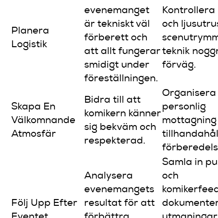
evenemanget
Kontrollera 
är tekniskt väl
och ljusutru
Planera
förberett och
scenutrymm
Logistik
att allt fungerar
teknik noggr
smidigt under
förväg.
föreställningen.
Organisera
Bidra till att
Skapa En
personlig
komikern känner
Välkomnande
mottagning
sig bekväm och
Atmosfär
tillhandahål
respekterad.
förberedel
Samla in pu
Analysera
och
evenemangets
komikerfee
Följ Upp Efter
resultat för att
dokumente
Eventet
förbättra
utmaningar