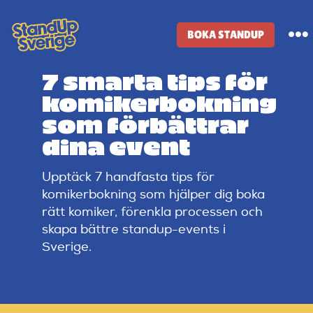
Skip
to
BOKA STANDUP
To
content
Na
7 smarta tips för
Standup-butik
komikerbokning
som förbättrar
Komiker
dina event
Upptäck 7 handfasta tips för
Lineup
komikerbokning som hjälper dig boka
rätt komiker, förenkla processen och
Tidigare lineup
skapa bättre standup-events i
Sverige.
Klubbar