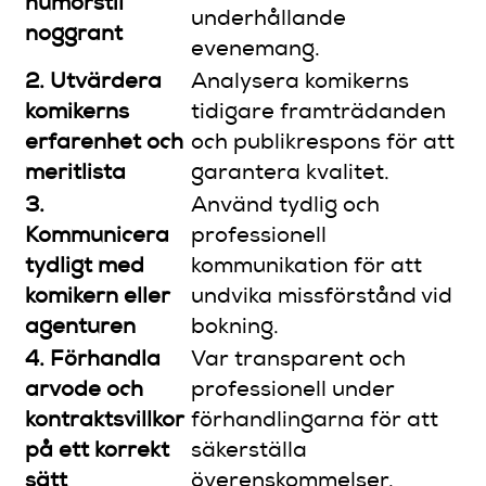
humorstil
underhållande
noggrant
evenemang.
2. Utvärdera
Analysera komikerns
komikerns
tidigare framträdanden
erfarenhet och
och publikrespons för att
meritlista
garantera kvalitet.
3.
Använd tydlig och
Kommunicera
professionell
tydligt med
kommunikation för att
komikern eller
undvika missförstånd vid
agenturen
bokning.
4. Förhandla
Var transparent och
arvode och
professionell under
kontraktsvillkor
förhandlingarna för att
på ett korrekt
säkerställa
sätt
överenskommelser.