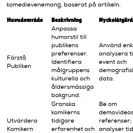
komedievenemang, baserat på artikeln.
Huvudområde
Beskrivning
Nyckelåtgärd
Anpassa
humorstil till
publikens
Använd enk
preferenser.
analysera t
Förstå
Identifiera
event och
Publiken
målgruppens
demografis
kulturella och
data.
åldersmässiga
bakgrund.
Granska
Be om
komikerns
demovideos
Utvärdera
tidigare
referenser;
Komikern
erfarenhet och
analyser ti