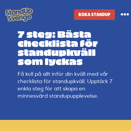
Skip
to
BOKA STANDUP
To
content
Na
7 steg: Bästa
Standup-butik
checklista för
standupkväll
Komiker
som lyckas
Få koll på allt inför din kväll med vår
Lineup
checklista för standupkväll. Upptäck 7
enkla steg för att skapa en
Tidigare lineup
minnesvärd standupupplevelse.
Klubbar