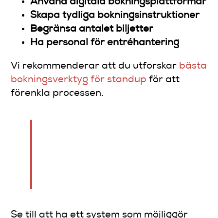
Använd digitala bokningsplattformar
Skapa tydliga bokningsinstruktioner
Begränsa antalet biljetter
Ha personal för entréhantering
Vi rekommenderar att du utforskar
bästa
bokningsverktyg för standup
för att
förenkla processen.
En genomtänkt
biljetthantering förebygger
köer och säkerställer en
positiv publikupplevelse.
Se till att ha ett system som möjliggör