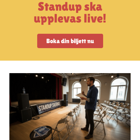
Artiklar
Standup ska
upplevas live!
StandUpSverige PODDEN
Boka din biljett nu
Om oss
Kontakta oss
Vanliga frågor
Mitt konto