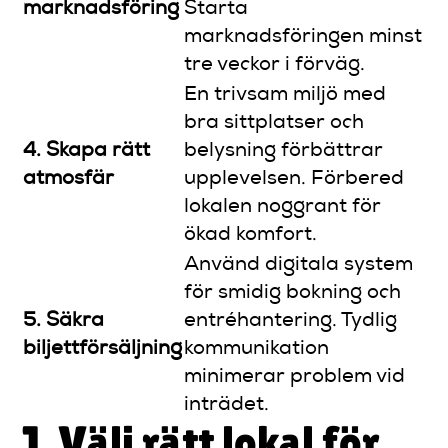
marknadsföring
Starta
marknadsföringen minst
tre veckor i förväg.
En trivsam miljö med
bra sittplatser och
4. Skapa rätt
belysning förbättrar
atmosfär
upplevelsen. Förbered
lokalen noggrant för
ökad komfort.
Använd digitala system
för smidig bokning och
5. Säkra
entréhantering. Tydlig
biljettförsäljning
kommunikation
minimerar problem vid
inträdet.
1. Välj rätt lokal för