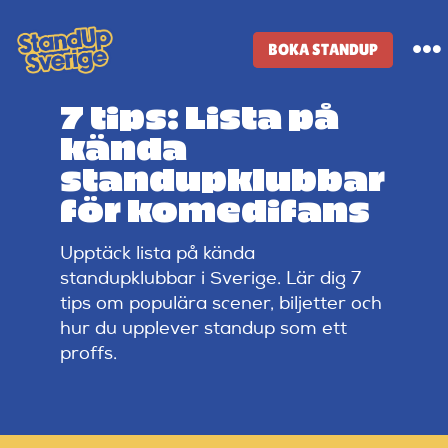
Skip
to
BOKA STANDUP
To
content
Na
7 tips: Lista på
Standup-butik
kända
standupklubbar
Komiker
för komedifans
Upptäck lista på kända
Lineup
standupklubbar i Sverige. Lär dig 7
tips om populära scener, biljetter och
Tidigare lineup
hur du upplever standup som ett
proffs.
Klubbar