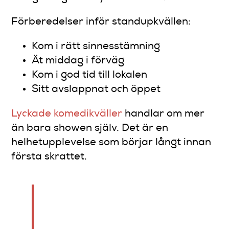
Förberedelser inför standupkvällen:
Kom i rätt sinnesstämning
Ät middag i förväg
Kom i god tid till lokalen
Sitt avslappnat och öppet
Lyckade komedikväller
handlar om mer
än bara showen själv. Det är en
helhetupplevelse som börjar långt innan
första skrattet.
Publiken är en aktiv del av
föreställningen – var generös
med ditt skratt och din