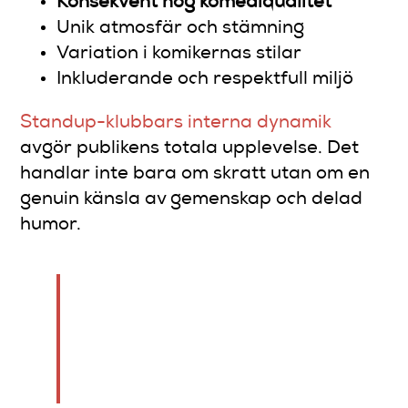
Konsekvent hög komediqualitet
Unik atmosfär och stämning
Variation i komikernas stilar
Inkluderande och respektfull miljö
Standup-klubbars interna dynamik
avgör publikens totala upplevelse. Det
handlar inte bara om skratt utan om en
genuin känsla av gemenskap och delad
humor.
En bra standupklubb skapar
magiska ögonblick där
publiken och komikerna blir
ett.