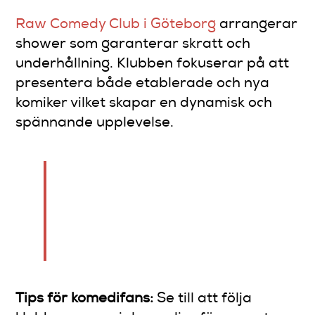
Raw Comedy Club i Göteborg
arrangerar
shower som garanterar skratt och
underhållning. Klubben fokuserar på att
presentera både etablerade och nya
komiker vilket skapar en dynamisk och
spännande upplevelse.
Göteborg är en stad där
humor lever och andas –
varje klubb har sin egen unika
charm.
Tips för komedifans:
Se till att följa