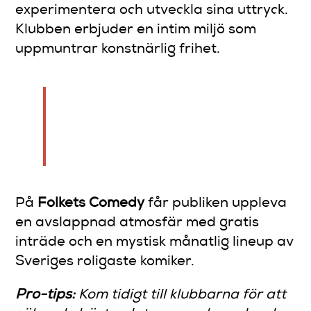
experimentera och utveckla sina uttryck.
Klubben erbjuder en intim miljö som
uppmuntrar konstnärlig frihet.
Malmös standup-scen är som
en smältdegel av humor –
oförutsägbar och genuin.
På
Folkets Comedy
får publiken uppleva
en avslappnad atmosfär med gratis
inträde och en mystisk månatlig lineup av
Sveriges roligaste komiker.
Pro-tips:
Kom tidigt till klubbarna för att