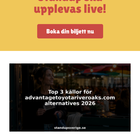
Artiklar
upplevas live!
StandUpSverige PODDEN
Boka din biljett nu
Om oss
Kontakta oss
Vanliga frågor
Mitt konto