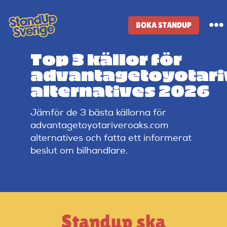
Skip
to
BOKA STANDUP
To
content
Na
Top 3 källor för
Standup-butik
advantagetoyotar
alternatives 2026
Komiker
Jämför de 3 bästa källorna för
advantagetoyotariveroaks.com
Lineup
alternatives och fatta ett informerat
beslut om bilhandlare.
Tidigare lineup
Klubbar
Standup ska