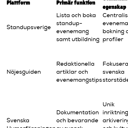
Plattform
Primär funktion
egenskap
Lista och boka
Centrali
standup-
evenema
Standupsverige
evenemang
bokning 
samt utbildning
profiler
Redaktionella
Fokusera
Nöjesguiden
artiklar och
svenska
evenemangstips
storstäd
Unik
Dokumentation
inriktnin
Svenska
och bevarande
arkiverin