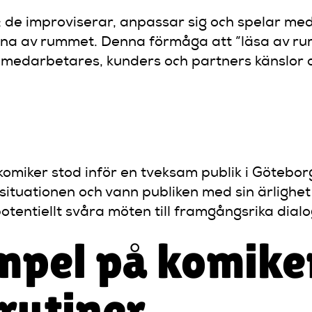
r; de improviserar, anpassar sig och spelar med
a av rummet. Denna förmåga att ”läsa av rumme
medarbetares, kunders och partners känslor och
iker stod inför en tveksam publik i Göteborg. I
situationen och vann publiken med sin ärlighe
potentiellt svåra möten till framgångsrika dialo
mpel på komike
 rutiner