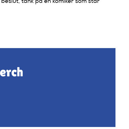
 beslut, tänk på en komiker som står
merch