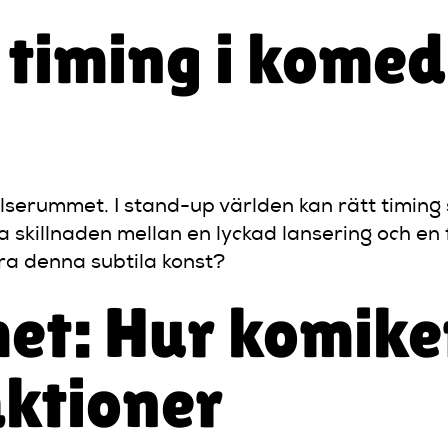
l timing i komed
elserummet. I stand-up världen kan rätt timing 
a skillnaden mellan en lyckad lansering och en
tra denna subtila konst?
et: Hur komiker
aktioner