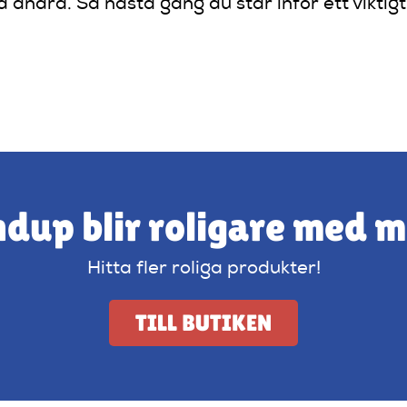
andra. Så nästa gång du står inför ett viktigt
dup blir roligare med 
Hitta fler roliga produkter!
TILL BUTIKEN