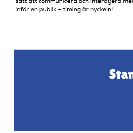
sätt att kommunicera och interagera med 
inför en publik – timing är nyckeln!
Stan