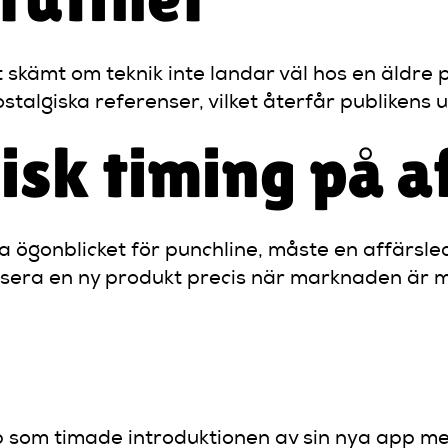
skämt om teknik inte landar väl hos en äldre p
ostalgiska referenser, vilket återfår publiken
isk timing på a
 ögonblicket för punchline, måste en affärsled
nsera en ny produkt precis när marknaden är m
p som timade introduktionen av sin nya app med