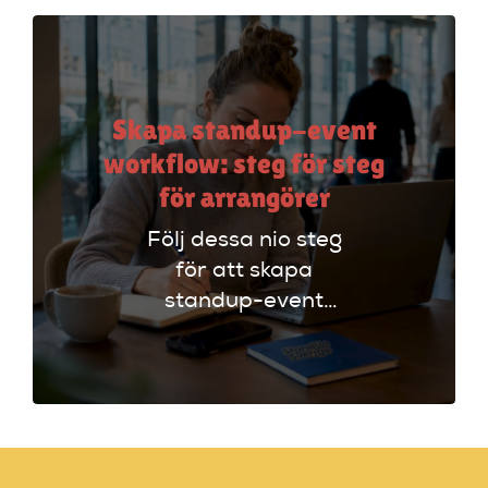
scenframträdande.
Skapa standup-event
workflow: steg för steg
för arrangörer
Följ dessa nio steg
för att skapa
standup-event
workflow. Planera
effektivt och undvik
vanliga misstag för
en lyckad kväll!