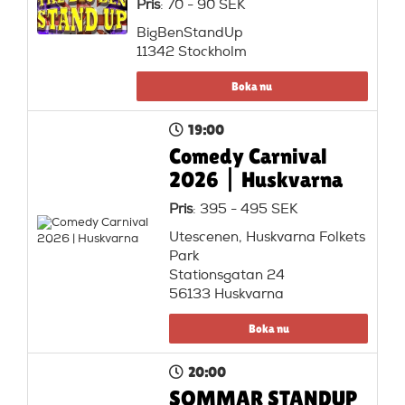
Pris
: 70 - 90 SEK
BigBenStandUp
11342 Stockholm
Boka nu
19:00
Comedy Carnival
2026 | Huskvarna
Pris
: 395 - 495 SEK
Utescenen, Huskvarna Folkets
Park
Stationsgatan 24
56133 Huskvarna
Boka nu
20:00
SOMMAR STANDUP