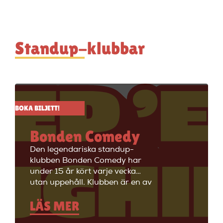
Standup-klubbar
BOKA BILJETT!
Bonden Comedy
Den legendariska standup-
klubben Bonden Comedy har
under 15 år kört varje vecka
utan uppehåll. Klubben är en av
Stockholms äldsta
LÄS MER
standupklubbar och är känd för
att ha de bästa komikerna i