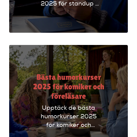
2025 för standup i
UK. Jämför
plattformar som
Ticketmaster och
Dice för att hitta
rätt alternativ!
Bästa humorkurser
2025 för komiker och
föreläsare
Upptäck de bästa
humorkurser 2025
för komiker och
föreläsare. Lär dig