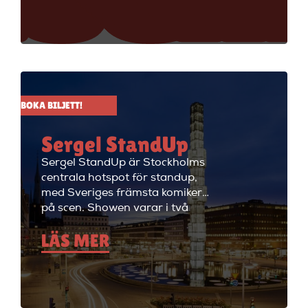
Sverige på scenen. Vill du se
stand up i Stockholm så är du
välkommen till Big Ben Stand
Up där de visar stand up nästan
alla dagar i veckan.
BOKA BILJETT!
Sergel StandUp
Sergel StandUp är Stockholms
centrala hotspot för standup,
med Sveriges främsta komiker
på scen. Showen varar i två
timmar med en paus, och
LÄS MER
efteråt fortsätter kvällen med
cocktails i restaurangdelen.
Perfekt för en dejt eller en kväll
med vänner! Sergel StandUp är
både den perfekta förfesten och