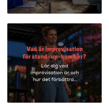
tekniker och få
scenerfarenhet med
expertinstruktörer.
Vad är improvisation
för stand-up-komiker?
Lär dig vad
improvisation är och
hur det förbättrar
din stand-up!
Upptäck tekniker
som stärker ditt
material och din