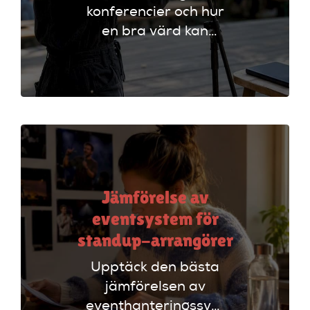
konferencier och hur
en bra värd kan
lyfta ditt event. Följ
vår checklista för
att säkerställa en
lyckad
arrangemang!
Jämförelse av
eventsystem för
standup-arrangörer
Upptäck den bästa
jämförelsen av
eventhanteringssystem