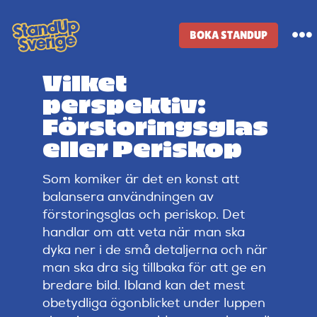
Skip
to
BOKA STANDUP
To
content
Na
Vilket
Standup-butik
perspektiv:
Förstoringsglas
Komiker
eller Periskop
Som komiker är det en konst att
Lineup
balansera användningen av
förstoringsglas och periskop. Det
Tidigare lineup
handlar om att veta när man ska
dyka ner i de små detaljerna och när
man ska dra sig tillbaka för att ge en
Klubbar
bredare bild. Ibland kan det mest
obetydliga ögonblicket under luppen