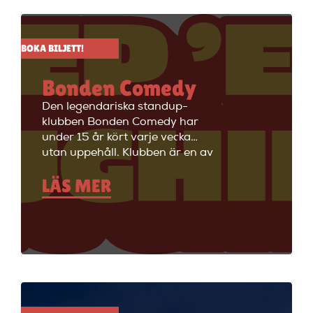
BOKA BILJETT!
Bonden Comedy
Den legendariska standup-
klubben Bonden Comedy har
under 15 år kört varje vecka
utan uppehåll. Klubben är en av
Stockholms äldsta
LÄS MER
standupklubbar och är känd för
att ha de bästa komikerna i
Sverige på scenen. Vill du se
stand up i Stockholm så är du
välkommen till Big Ben Stand
Up där de visar stand up nästan
alla dagar i veckan.