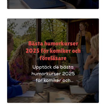
Ticketmaster och
Dice för att hitta
rätt alternativ!
Bästa humorkurser
2025 för komiker och
föreläsare
Upptäck de bästa
humorkurser 2025
för komiker och
föreläsare. Lär dig
tekniker och få
scenerfarenhet med