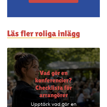
Läs fler roliga inlägg
Vad gör en
konferencier?
Checklista för
arrangörer
Upptäck vad gör en