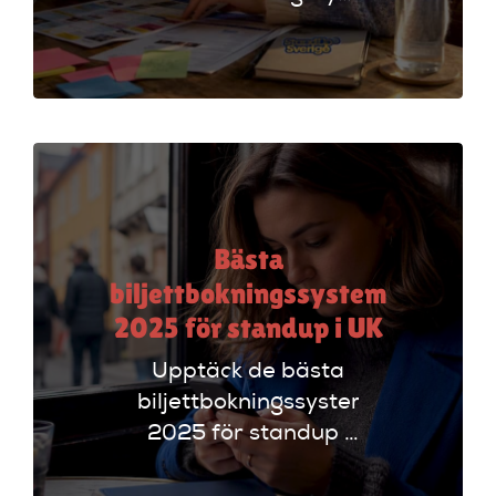
för standup-
arrangörer. Få
insikter om
funktioner som
evenemangskalender
och biljettlänkar!
Bästa
biljettbokningssystem
2025 för standup i UK
Upptäck de bästa
biljettbokningssystem
2025 för standup i
UK. Jämför
plattformar som