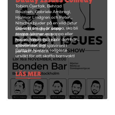
restaurangdelen med ett stort
Tobias Öjerfalk, Behrad
utbud av fantastiska cocktails
Rouzbeh, Gabriele Ambrogi,
och fräscha drinkar.
Hjalmar Lindgren och Peter
Nitschke bjuder på en vild åktur
Oavsett om du är pappa, ska bli
bland bäbisspyor, stela
pappa, känner en pappa eller
föräldramöten och
har en "dad bod", så är den här
raseriutbrott. Det blir
showen för dig!
självömkan och självironi i
Detta är höstens roligaste
perfekt harmoni!
ursäkt för att skaffa barnvakt!
LÄS MER