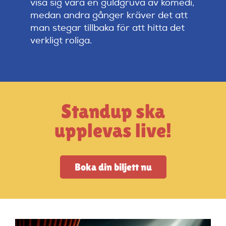
visa sig vara en guldgruva av komedi,
Artiklar
medan andra gånger kräver det att
man stegar tillbaka för att hitta det
StandUpSverige PODDEN
verkligt roliga.
Om oss
Kontakta oss
Standup ska
upplevas live!
Vanliga frågor
Boka din biljett nu
Mitt konto