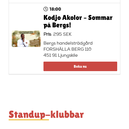
18:00
Kodjo Akolor – Sommar
på Bergs!
Pris
: 295 SEK
Bergs handelsträdgård
FORSHÄLLA BERG 110
451 91 Ljungskile
Boka nu
Standup-klubbar