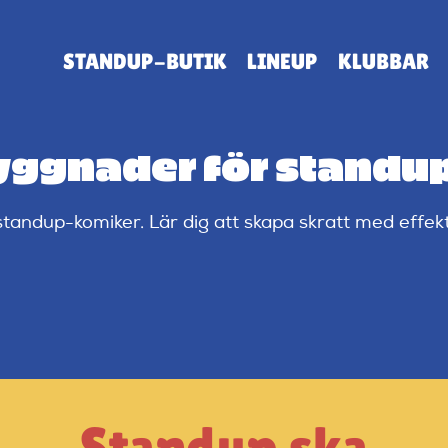
STANDUP-BUTIK
LINEUP
KLUBBAR
ggnader för standu
ndup-komiker. Lär dig att skapa skratt med effekti
Standup ska