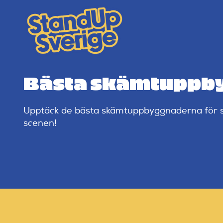
Skip
to
content
Bästa skämtuppby
Upptäck de bästa skämtuppbyggnaderna för sta
scenen!