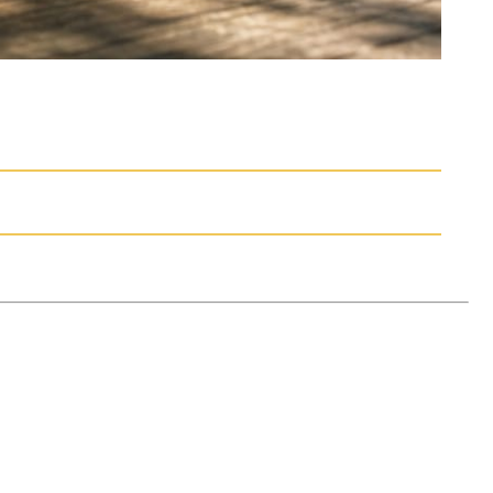
 skämt som landar. Valet av struktur
tekniker. För optimal effekt är det