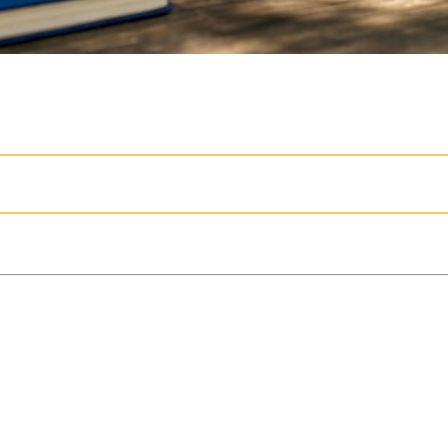
inerar setup, punchline och tag för att skapa
 och stil, där längre set tillåter mer komplexa 