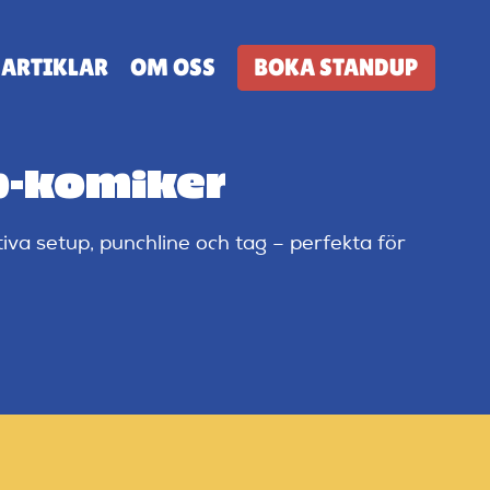
ARTIKLAR
OM OSS
BOKA STANDUP
p-komiker
va setup, punchline och tag – perfekta för