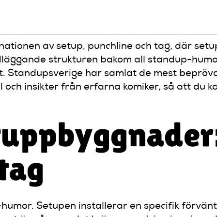
, skära ner setupen och testa skämtet på scen.
tionen av setup, punchline och tag, där set
ndläggande strukturen bakom all standup-humor
att. Standupsverige har samlat de mest beprö
h insikter från erfarna komiker, så att du ka
tuppbyggnader:
tag
-humor. Setupen installerar en specifik förvän