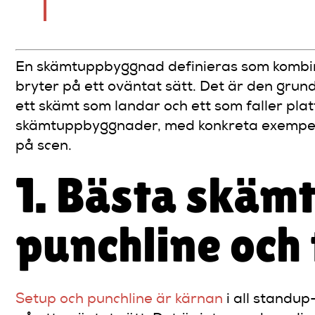
viktigt att skriva punchline först
En skämtuppbyggnad definieras som kombina
bryter på ett oväntat sätt. Det är den gru
ett skämt som landar och ett som faller pl
skämtuppbyggnader, med konkreta exempel oc
på scen.
1. Bästa skäm
punchline och 
Setup och punchline är kärnan
i all standup