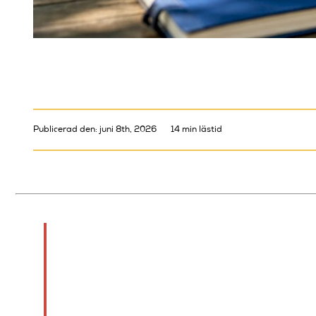
Publicerad den: juni 8th, 2026
14 min lästid
TL;DR:
En effektiv skämtuppbyggnad komb
bör anpassas till scenlängd, publik