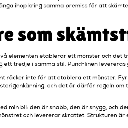
 hänga ihop kring samma premiss för att skäm
tre som skämtst
två elementen etablerar ett mönster och det tr
g ett tredje i samma stil. Punchlinen leverera
ent räcker inte för att etablera ett mönster. Fy
rigenkänning, och det är därför regeln om tre d
 med min bil: den är snabb, den är snygg, och d
önstret och levererar skrattet. Strukturen är e