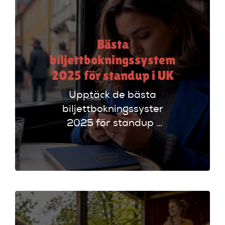
och biljettlänkar!
Bästa
biljettbokningssystem
2025 för standup i UK
Upptäck de bästa
biljettbokningssystem
2025 för standup i
UK. Jämför
plattformar som
Ticketmaster och
Dice för att hitta
rätt alternativ!