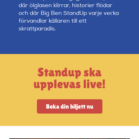
Artiklar
där ölglasen klirrar, historier flödar
och där Big Ben StandUp varje vecka
förvandlar källaren till ett
StandUpSverige PODDEN
skrattparadis.
Om oss
Kontakta oss
Standup ska
upplevas live!
Vanliga frågor
Mitt konto
Boka din biljett nu