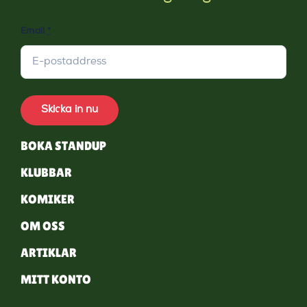
Email
*
Skicka in nu
BOKA STANDUP
KLUBBAR
KOMIKER
OM OSS
ARTIKLAR
MITT KONTO