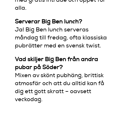
med gratis inträde och öppet för
alla.
Serverar Big Ben lunch?
Ja! Big Ben lunch serveras
måndag till fredag, ofta klassiska
pubrätter med en svensk twist.
Vad skiljer Big Ben från andra
pubar på Söder?
Mixen av skönt pubhäng, brittisk
atmosfär och att du alltid kan få
dig ett gott skratt – oavsett
veckodag.