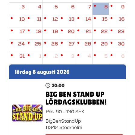
3
4
5
6
7
8
9
10
11
12
13
14
15
16
17
18
19
20
21
22
23
24
25
26
27
28
29
30
31
1
2
3
4
5
6
lördag 8 augusti 2026
20:00
BIG BEN STAND UP
LÖRDAGSKLUBBEN!
Pris
: 90 - 130 SEK
BigBenStandUp
11342 Stockholm