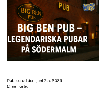
Publicerad den: juni 7th, 2025
2 min lästid