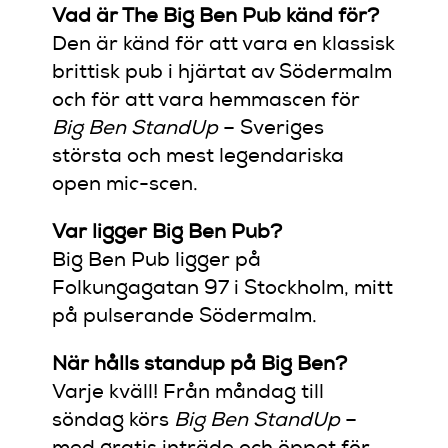
Vad är The Big Ben Pub känd för?
Den är känd för att vara en klassisk
brittisk pub i hjärtat av Södermalm
och för att vara hemmascen för
Big Ben StandUp
– Sveriges
största och mest legendariska
open mic-scen.
Var ligger Big Ben Pub?
Big Ben Pub ligger på
Folkungagatan 97 i Stockholm, mitt
på pulserande Södermalm.
När hålls standup på Big Ben?
Varje kväll! Från måndag till
söndag körs
Big Ben StandUp
–