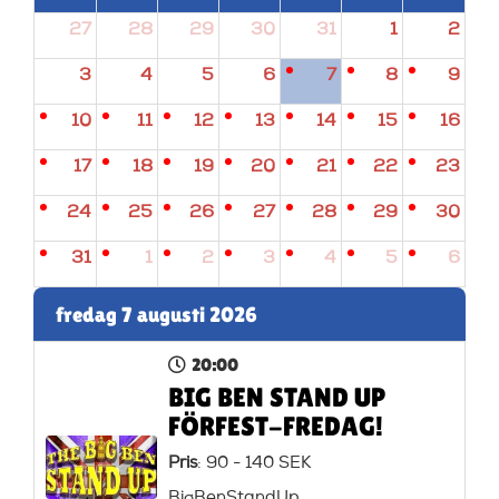
27
28
29
30
31
1
2
3
4
5
6
7
8
9
10
11
12
13
14
15
16
17
18
19
20
21
22
23
24
25
26
27
28
29
30
31
1
2
3
4
5
6
fredag 7 augusti 2026
20:00
BIG BEN STAND UP
FÖRFEST-FREDAG!
Pris
: 90 - 140 SEK
BigBenStandUp