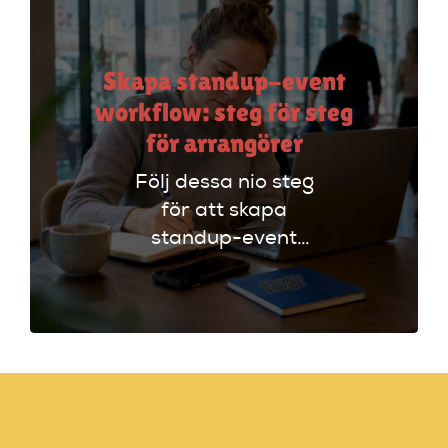
Skapa standup-event
workflow: steg för steg
för arrangörer
Följ dessa nio steg
för att skapa
standup-event
workflow. Planera
effektivt och undvik
vanliga misstag för
en lyckad kväll!