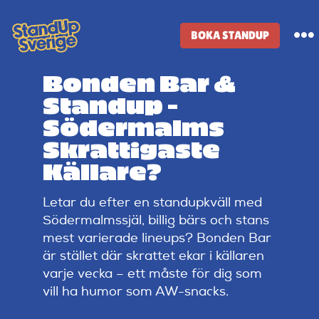
Skip
to
BOKA STANDUP
To
content
Na
Bonden Bar &
Standup-butik
Standup –
Södermalms
Komiker
Skrattigaste
Källare?
Lineup
Letar du efter en standupkväll med
Södermalmssjäl, billig bärs och stans
Tidigare lineup
mest varierade lineups? Bonden Bar
är stället där skrattet ekar i källaren
varje vecka – ett måste för dig som
Klubbar
vill ha humor som AW-snacks.