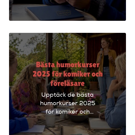
UK. Jämför
plattformar som
Ticketmaster och
Dice för att hitta
rätt alternativ!
Bästa humorkurser
2025 för komiker och
föreläsare
Upptäck de bästa
humorkurser 2025
för komiker och
föreläsare. Lär dig
tekniker och få