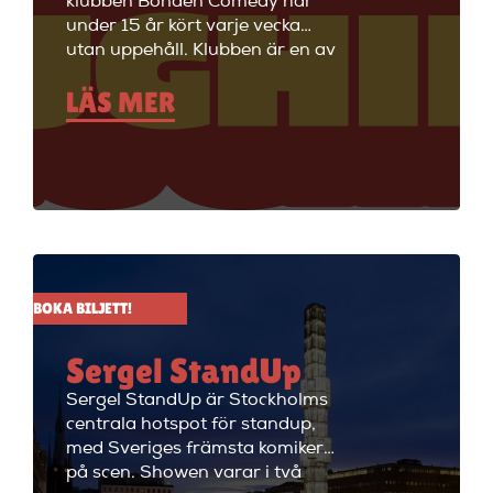
klubben Bonden Comedy har
under 15 år kört varje vecka
utan uppehåll. Klubben är en av
Stockholms äldsta
LÄS MER
standupklubbar och är känd för
att ha de bästa komikerna i
Sverige på scenen. Vill du se
stand up i Stockholm så är du
välkommen till Big Ben Stand
Up där de visar stand up nästan
alla dagar i veckan.
BOKA BILJETT!
Sergel StandUp
Sergel StandUp är Stockholms
centrala hotspot för standup,
med Sveriges främsta komiker
på scen. Showen varar i två