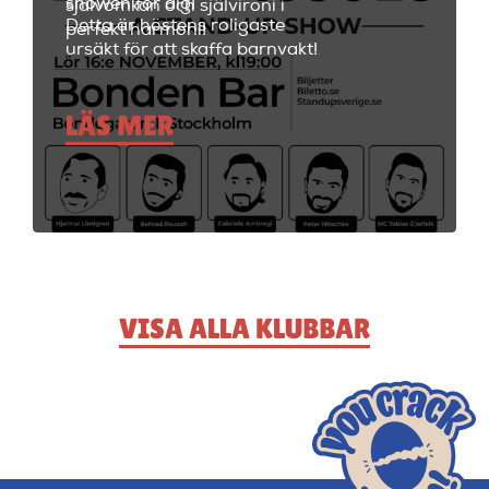
showen för dig!
självömkan och självironi i
Detta är höstens roligaste
perfekt harmoni!
ursäkt för att skaffa barnvakt!
LÄS MER
VISA ALLA KLUBBAR