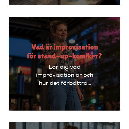
scenerfarenhet med
expertinstruktörer.
Vad är improvisation
för stand-up-komiker?
Lär dig vad
improvisation är och
hur det förbättrar
din stand-up!
Upptäck tekniker
som stärker ditt
material och din
scenframträdande.