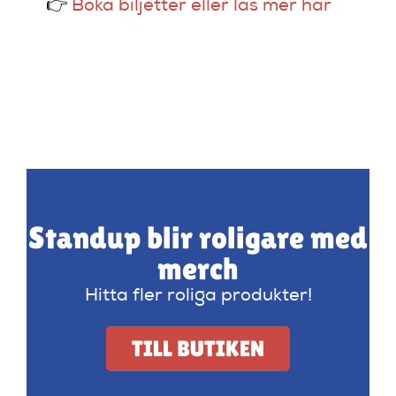
👉
Boka biljetter eller läs mer här
Standup blir roligare med
merch
Hitta fler roliga produkter!
TILL BUTIKEN