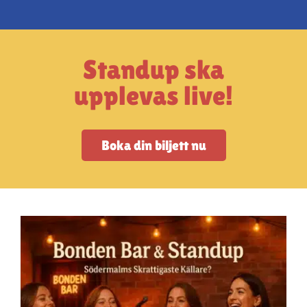
Artiklar
StandUpSverige PODDEN
Standup ska
upplevas live!
Om oss
Kontakta oss
Boka din biljett nu
Vanliga frågor
Mitt konto