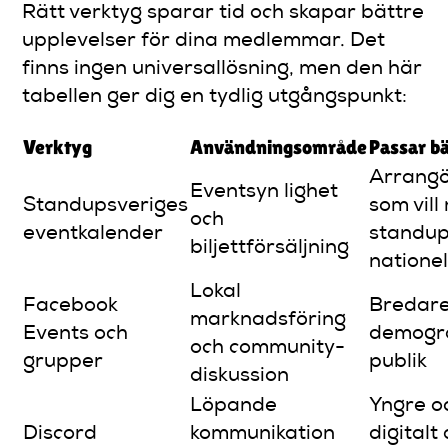
Rätt verktyg sparar tid och skapar bättre
upplevelser för dina medlemmar. Det
finns ingen universallösning, men den här
tabellen ger dig en tydlig utgångspunkt:
Verktyg
Användningsområde
Passar bä
Arrangö
Eventsyn lighet
Standupsveriges
som vill
och
eventkalender
standup
biljettförsäljning
nationel
Lokal
Facebook
Bredar
marknadsföring
Events och
demogra
och community-
grupper
publik
diskussion
Löpande
Yngre o
Discord
kommunikation
digitalt