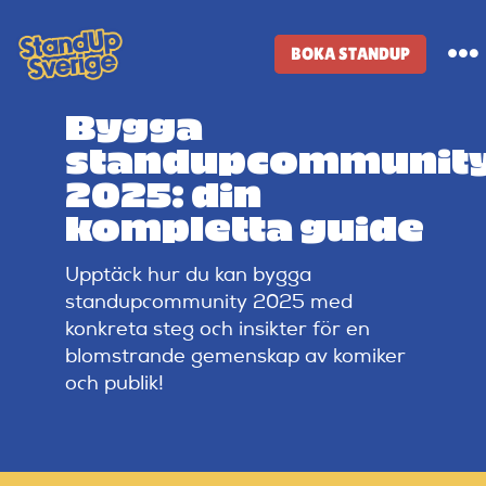
Skip
to
BOKA STANDUP
To
content
Na
Bygga
Standup-butik
standupcommunit
2025: din
Komiker
kompletta guide
Upptäck hur du kan bygga
Lineup
standupcommunity 2025 med
konkreta steg och insikter för en
Tidigare lineup
blomstrande gemenskap av komiker
och publik!
Klubbar