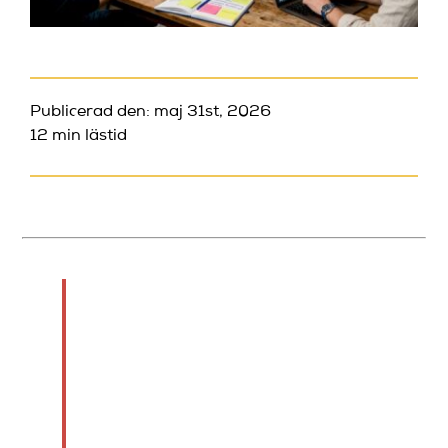
Publicerad den: maj 31st, 2026
12 min lästid
TL;DR:
Att skapa en
standupcommunity
handlar om att bygga
relationer, inte bara att