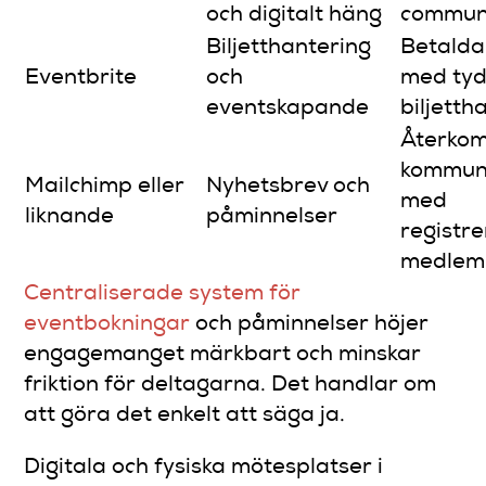
och digitalt häng
communi
Biljetthantering
Betalda
Eventbrite
och
med tyd
eventskapande
biljetth
Återko
kommuni
Mailchimp eller
Nyhetsbrev och
med
liknande
påminnelser
registr
medlem
Centraliserade system för
eventbokningar
och påminnelser höjer
engagemanget märkbart och minskar
friktion för deltagarna. Det handlar om
att göra det enkelt att säga ja.
Digitala och fysiska mötesplatser i