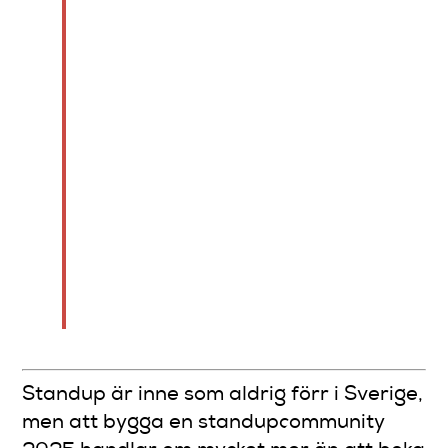
arranging evenemang.
Regelbundenhet, tydligt
syfte och digitala samt
fysiska kanaler är
avgörande för långsiktig
framgång. Mät aktiv
medlemsnärvaro och
återgång för att följa
communityns hälsa och
utveckla den
kontinuerligt.
Standup är inne som aldrig förr i Sverige,
men att bygga en standupcommunity