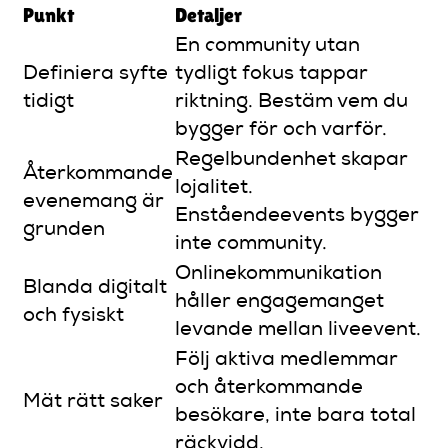
Punkt
Detaljer
En community utan
Definiera syfte
tydligt fokus tappar
tidigt
riktning. Bestäm vem du
bygger för och varför.
Regelbundenhet skapar
Återkommande
lojalitet.
evenemang är
Enståendeevents bygger
grunden
inte community.
Onlinekommunikation
Blanda digitalt
håller engagemanget
och fysiskt
levande mellan liveevent.
Följ aktiva medlemmar
och återkommande
Mät rätt saker
besökare, inte bara total
räckvidd.