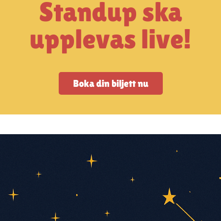
Standup ska
upplevas live!
Boka din biljett nu