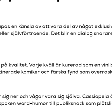
pas en känsla av att vara del av något exklusi
eller självförtroende. Det blir en dialog snarar
på kvalitet. Varje kväll är kurerad som en vinli
tinerade komiker och färska fynd som överrask
 sig ner och vågar vara sig själva. Cassiopeia 
poken word-humor till publiksnack som plötslig