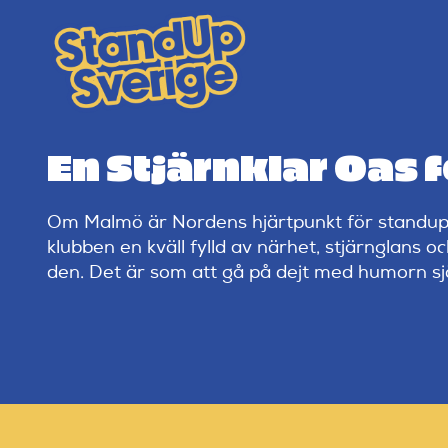
Skip
to
content
En Stjärnklar Oas 
Om Malmö är Nordens hjärtpunkt för standup, 
klubben en kväll fylld av närhet, stjärnglans 
den. Det är som att gå på dejt med humorn själv,