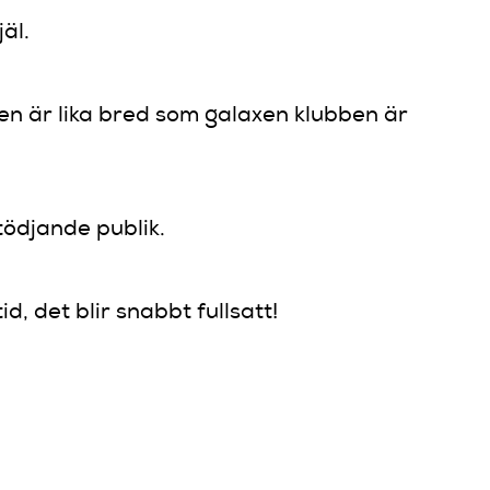
äl.
nen är lika bred som galaxen klubben är
tödjande publik.
d, det blir snabbt fullsatt!