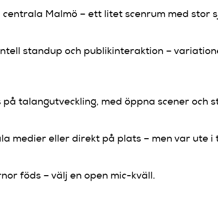
i centrala Malmö – ett litet scenrum med stor sj
ntell standup och publikinteraktion – variatio
us på talangutveckling, med öppna scener och s
la medier eller direkt på plats – men var ute i ti
nor föds – välj en open mic-kväll.