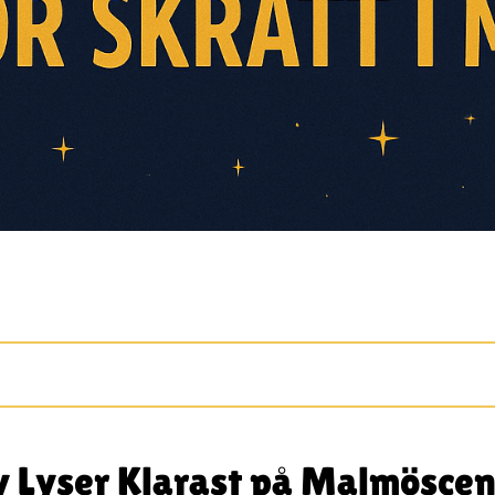
y Lyser Klarast på Malmösce