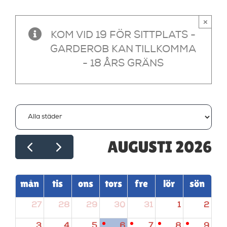
×
KOM VID 19 FÖR SITTPLATS -
GARDEROB KAN TILLKOMMA
- 18 ÅRS GRÄNS
AUGUSTI 2026
mån
tis
ons
tors
fre
lör
sön
27
28
29
30
31
1
2
3
4
5
6
7
8
9