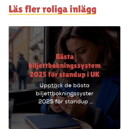
Läs fler roliga inlägg
Bästa
biljettbokningssystem
2025 för standup i UK
Upptäck de bästa
biljettbokningssystem
2025 för standup i
UK. Jämför
plattformar som
Ticketmaster och