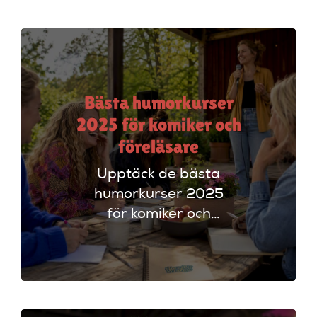
Dice för att hitta
rätt alternativ!
Bästa humorkurser
2025 för komiker och
föreläsare
Upptäck de bästa
humorkurser 2025
för komiker och
föreläsare. Lär dig
tekniker och få
scenerfarenhet med
expertinstruktörer.