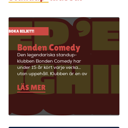
BOKA BILJETT!
Bonden Comedy
Den legendariska standup-
klubben Bonden Comedy har
under 15 år kört varje vecka
utan uppehåll. Klubben är en av
Stockholms äldsta
LÄS MER
standupklubbar och är känd för
att ha de bästa komikerna i
Sverige på scenen. Vill du se
stand up i Stockholm så är du
välkommen till Big Ben Stand
Up där de visar stand up nästan
alla dagar i veckan.