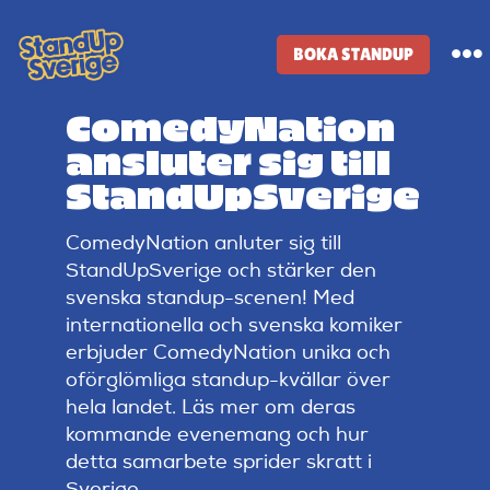
Skip
to
BOKA STANDUP
To
content
Na
ComedyNation
Standup-butik
ansluter sig till
StandUpSverige
Komiker
ComedyNation anluter sig till
StandUpSverige och stärker den
Lineup
svenska standup-scenen! Med
internationella och svenska komiker
Tidigare lineup
erbjuder ComedyNation unika och
oförglömliga standup-kvällar över
hela landet. Läs mer om deras
Klubbar
kommande evenemang och hur
detta samarbete sprider skratt i