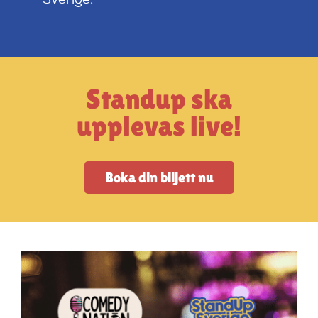
Sverige.
Artiklar
StandUpSverige PODDEN
Standup ska
Om oss
upplevas live!
Kontakta oss
Boka din biljett nu
Vanliga frågor
Mitt konto