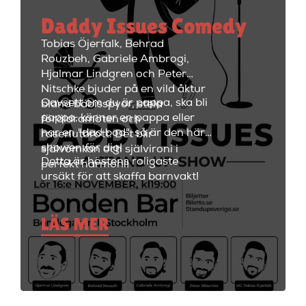
minuter. Efter showen kan
Daddy Issues Comedy
kvällen fortsätta med fest i
restaurangdelen med ett stort
Tobias Öjerfalk, Behrad
utbud av fantastiska cocktails
Rouzbeh, Gabriele Ambrogi,
och fräscha drinkar.
Hjalmar Lindgren och Peter
Nitschke bjuder på en vild åktur
Oavsett om du är pappa, ska bli
bland bäbisspyor, stela
pappa, känner en pappa eller
föräldramöten och
har en "dad bod", så är den här
raseriutbrott. Det blir
showen för dig!
självömkan och självironi i
Detta är höstens roligaste
perfekt harmoni!
ursäkt för att skaffa barnvakt!
LÄS MER