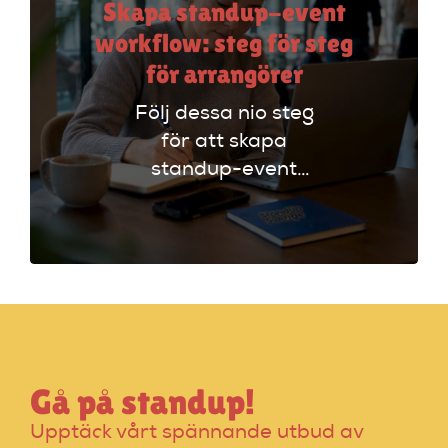
Skapa standup-event
workflow: steg för steg
för arrangörer
Följ dessa nio steg
för att skapa
standup-event
workflow. Planera
effektivt och undvik
vanliga misstag för
en lyckad kväll!
Gå på standup!
Upptäck vårt spännande utbud av