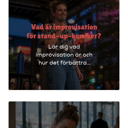
Vad är improvisation
för stand-up-komiker?
Lär dig vad
improvisation är och
hur det förbättrar
din stand-up!
Upptäck tekniker
som stärker ditt
material och din
scenframträdande.