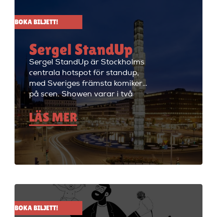
BOKA BILJETT!
Sergel StandUp
Sergel StandUp är Stockholms
centrala hotspot för standup,
med Sveriges främsta komiker
på scen. Showen varar i två
timmar med en paus, och
LÄS MER
efteråt fortsätter kvällen med
cocktails i restaurangdelen.
Perfekt för en dejt eller en kväll
med vänner! Sergel StandUp är
både den perfekta förfesten och
den perfekta första dejten, eller
bara en kväll med skratt för att
ladda batterierna. Showen
håller på i ungefär två timmar
BOKA BILJETT!
med en paus i mitten på 15