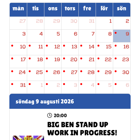
mån
tis
ons
tors
fre
lör
sön
27
28
29
30
31
1
2
3
4
5
6
7
8
9
10
11
12
13
14
15
16
17
18
19
20
21
22
23
24
25
26
27
28
29
30
31
1
2
3
4
5
6
söndag 9 augusti 2026
20:00
BIG BEN STAND UP
WORK IN PROGRESS!