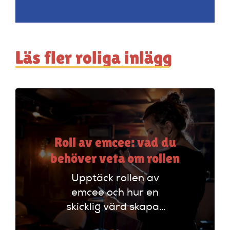
Läs fler roliga inlägg
Roll av emcee: vad du
behöver veta om rollen
Upptäck rollen av
emcee och hur en
skicklig värd skapar
oförglömliga