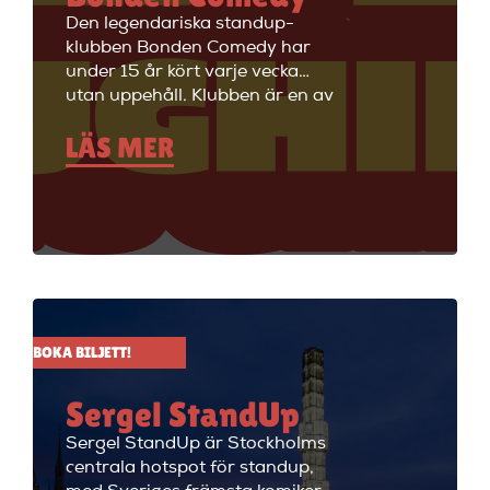
Den legendariska standup-
klubben Bonden Comedy har
under 15 år kört varje vecka
utan uppehåll. Klubben är en av
Stockholms äldsta
LÄS MER
standupklubbar och är känd för
att ha de bästa komikerna i
Sverige på scenen. Vill du se
stand up i Stockholm så är du
välkommen till Big Ben Stand
Up där de visar stand up nästan
alla dagar i veckan.
BOKA BILJETT!
Sergel StandUp
Sergel StandUp är Stockholms
centrala hotspot för standup,