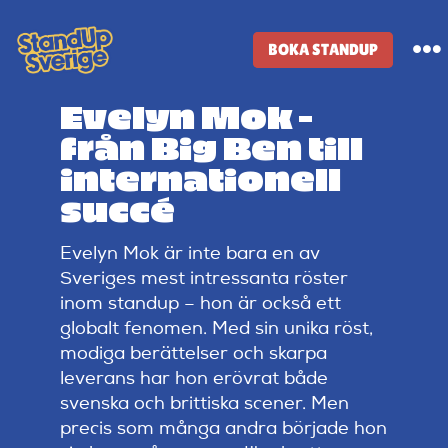
Skip
to
BOKA STANDUP
To
content
Na
Evelyn Mok –
Standup-butik
från Big Ben till
internationell
Komiker
succé
Evelyn Mok är inte bara en av
Lineup
Sveriges mest intressanta röster
inom standup – hon är också ett
Tidigare lineup
globalt fenomen. Med sin unika röst,
modiga berättelser och skarpa
leverans har hon erövrat både
Klubbar
svenska och brittiska scener. Men
precis som många andra började hon