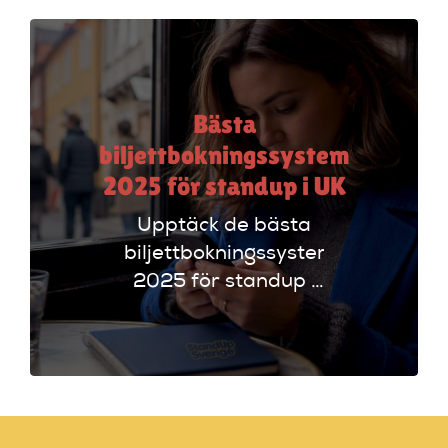
evenemangskalender
och biljettlänkar!
Bästa
biljettbokningssystem
2025 för standup i UK
Upptäck de bästa
biljettbokningssystem
2025 för standup i
UK. Jämför
plattformar som
Ticketmaster och
Dice för att hitta
rätt alternativ!