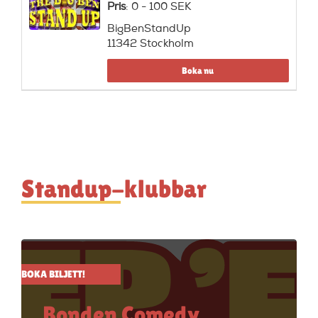
Pris
: 0 - 100 SEK
BigBenStandUp
11342 Stockholm
Boka nu
Standup-klubbar
BOKA BILJETT!
Bonden Comedy