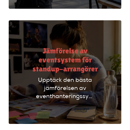
att säkerställa en
lyckad
arrangemang!
Jämförelse av
eventsystem för
standup-arrangörer
Upptäck den bästa
jämförelsen av
eventhanteringssystem
för standup-
arrangörer. Få
insikter om
funktioner som