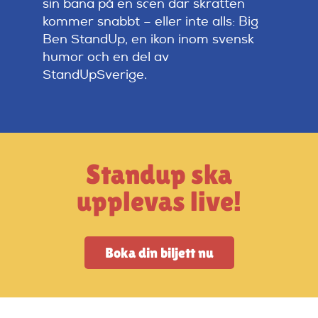
sin bana på en scen där skratten
Artiklar
kommer snabbt – eller inte alls: Big
Ben StandUp, en ikon inom svensk
StandUpSverige PODDEN
humor och en del av
StandUpSverige.
Om oss
Kontakta oss
Standup ska
upplevas live!
Vanliga frågor
Mitt konto
Boka din biljett nu