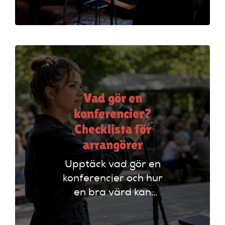
evenemang genom
att styra
programmet och
engagera publiken.
Vad gör en
konferencier?
Checklista för
arrangörer
Upptäck vad gör en
konferencier och hur
en bra värd kan
lyfta ditt event. Följ
vår checklista för