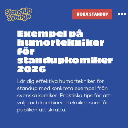
Skip
to
BOKA STANDUP
To
content
Na
Exempel på
Standup-butik
humortekniker
för
Komiker
standupkomiker
2026
Lineup
Lär dig effektiva humortekniker för
standup med konkreta exempel från
Tidigare lineup
svenska komiker. Praktiska tips för att
välja och kombinera tekniker som får
publiken att skratta.
Klubbar