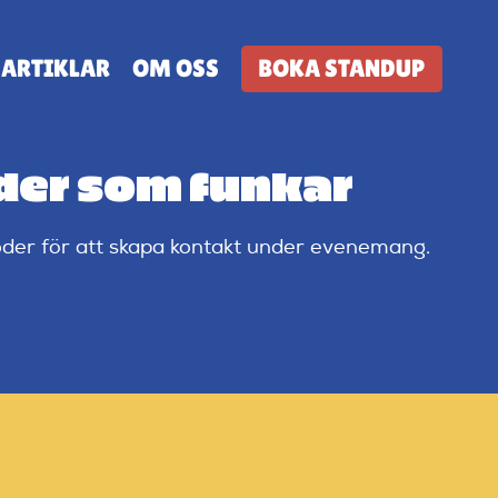
ARTIKLAR
OM OSS
BOKA STANDUP
der som funkar
oder för att skapa kontakt under evenemang.