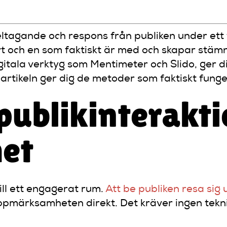
 deltagande och respons från publiken under e
sivt och en som faktiskt är med och skapar stä
 digitala verktyg som Mentimeter och Slido, ger 
artikeln ger dig de metoder som faktiskt fungera
publikinterakti
met
ill ett engagerat rum.
Att be publiken resa sig
pmärksamheten direkt. Det kräver ingen teknik o