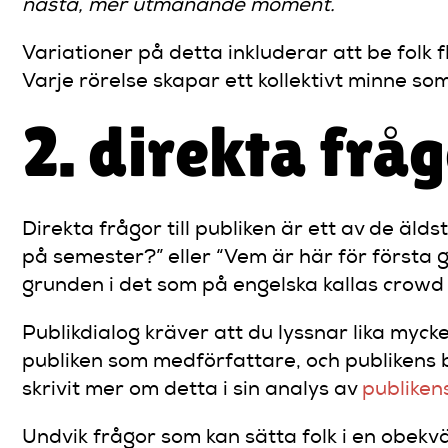
nästa, mer utmanande moment.
Variationer på detta inkluderar att be folk f
Varje rörelse skapar ett kollektivt minne so
2. direkta frå
Direkta frågor till publiken är ett av de äl
på semester?” eller “Vem är här för första
grunden i det som på engelska kallas crowd
Publikdialog kräver att du lyssnar lika myck
publiken som medförfattare, och publikens
skrivit mer om detta i sin analys av
publiken
Undvik frågor som kan sätta folk i en obekvä