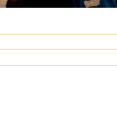
deltagande från publiken under ett framträdand
ågor kan skapa energi och bättre kontakt. Met
niknivå för bästa resultat.