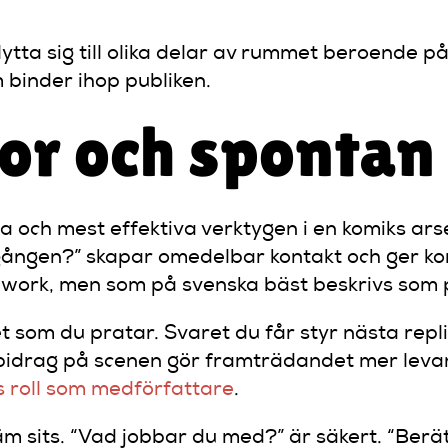
lytta sig till olika delar av rummet beroende på
m binder ihop publiken.
gor och spontan
dsta och mest effektiva verktygen i en komiks a
 gången?” skapar omedelbar kontakt och ger ko
 work, men som på svenska bäst beskrivs som p
et som du pratar. Svaret du får styr nästa rep
 bidrag på scenen gör framträdandet mer lev
s roll som medförfattare
.
m sits. “Vad jobbar du med?” är säkert. “Berät