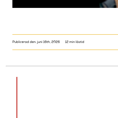
Publicerad den: juni 16th, 2026
12 min lästid
Kort sagt:
Publikinteraktion innebär aktivt 
digitala verktyg och spontana fr
evenemangets typ, storlek och tek