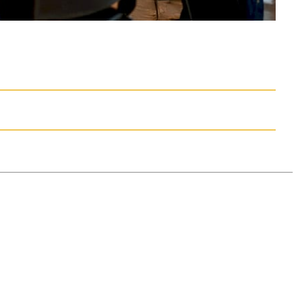
e. Att använda fysisk rörelse,
oderna bör anpassas efter