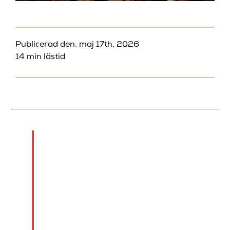
Publicerad den: maj 17th, 2026
14 min lästid
TL;DR:
Komedikurser stärker
scenförtroende, minskar
stress och bygger sociala
nätverk för långsiktig
utveckling. De tränar