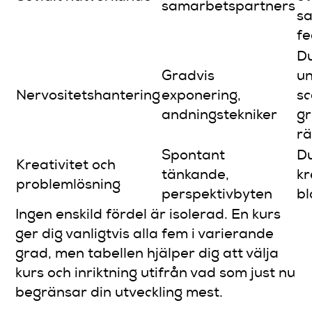
samarbetspartners
s
f
D
Gradvis
un
Nervositetshantering
exponering,
sc
andningstekniker
gr
rä
Spontant
D
Kreativitet och
tänkande,
kr
problemlösning
perspektivbyten
bl
Ingen enskild fördel är isolerad. En kurs
ger dig vanligtvis alla fem i varierande
grad, men tabellen hjälper dig att välja
kurs och inriktning utifrån vad som just nu
begränsar din utveckling mest.