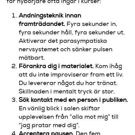
för nybörjare ofta ingår i kurser:
Andningsteknik innan
framträdandet.
Fyra sekunder in,
fyra sekunder håll, fyra sekunder ut.
Aktiverar det parasympatiska
nervsystemet och sänker pulsen
mätbart.
Förankra dig i materialet.
Kom ihåg
att du inte improviserar fram ett liv.
Du levererar något du har tränat.
Skillnaden i mentalt tryck är stor.
Sök kontakt med en person i publiken.
En vänlig blick i salen skiftar
upplevelsen från “alla mot mig” till
“jag pratar med dig”.
Acceptera pausen.
Den fem