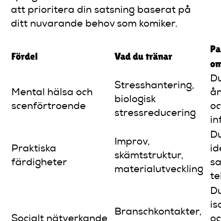
att prioritera din satsning baserat på
ditt nuvarande behov som komiker.
Pa
Fördel
Vad du tränar
o
D
Stresshantering,
Mental hälsa och
å
biologisk
scenförtroende
oc
stressreducering
in
D
Improv,
Praktiska
i
skämtstruktur,
färdigheter
s
materialutveckling
te
Du
is
Branschkontakter,
Socialt nätverkande
o