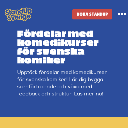
Skip
to
BOKA STANDUP
To
content
Na
Fördelar med
Standup-butik
komedikurser
för svenska
Komiker
komiker
Upptäck fördelar med komedikurser
Lineup
för svenska komiker! Lär dig bygga
scenförtroende och växa med
Tidigare lineup
feedback och struktur. Läs mer nu!
Klubbar