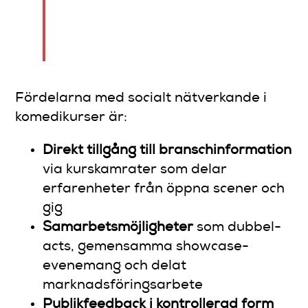
försöka knacka på
branschdörrar inifrån och att
göra det ensam ute i kylan.”
Fördelarna med socialt nätverkande i
komedikurser är:
Direkt tillgång till branschinformation
via kurskamrater som delar
erfarenheter från öppna scener och
gig
Samarbetsmöjligheter
som dubbel-
acts, gemensamma showcase-
evenemang och delat
marknadsföringsarbete
Publikfeedback i kontrollerad form