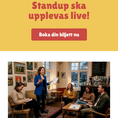
Artiklar
Standup ska
upplevas live!
StandUpSverige PODDEN
Boka din biljett nu
Om oss
Kontakta oss
Vanliga frågor
Mitt konto