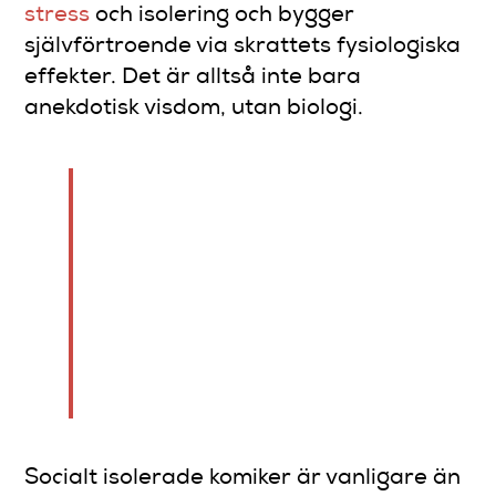
stress
och isolering och bygger
självförtroende via skrattets fysiologiska
effekter. Det är alltså inte bara
anekdotisk visdom, utan biologi.
“Att komma in i en workshop
utan att känna någon och
lämna med kollegor som
förstår exakt vad du jobbar
med, det är en upplevelse
som förändrar hur du ser på
scenen.”
Socialt isolerade komiker är vanligare än