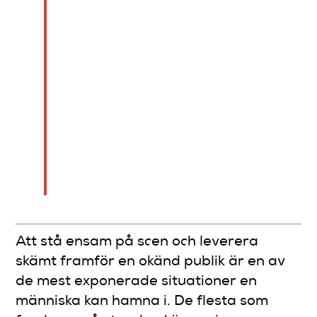
kreativ problemlösning,
nervositetshantering och
ger snabbare feedback
för att förbättra
material. Att delta i
kurser ökar tryggheten,
produktiviteten och
möjligheten att lyckas
som standup-komiker.
Att stå ensam på scen och leverera
skämt framför en okänd publik är en av
de mest exponerade situationer en
människa kan hamna i. De flesta som