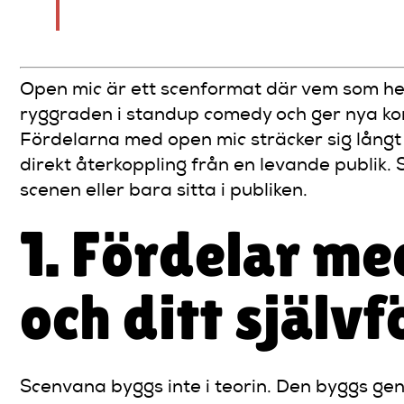
standup- och scenkonst.
Open mic är ett scenformat där vem som hels
ryggraden i standup comedy och ger nya kom
Fördelarna med open mic sträcker sig långt
direkt återkoppling från en levande publik. S
scenen eller bara sitta i publiken.
1. Fördelar me
och ditt själv
Scenvana byggs inte i teorin. Den byggs gen