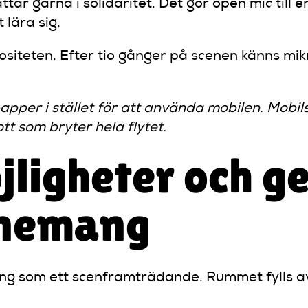
ar gärna i solidaritet. Det gör open mic till en
 lära sig.
iteten. Efter tio gånger på scenen känns mik
apper i stället för att använda mobilen. Mobi
t som bryter hela flytet.
jligheter och 
enemang
ang som ett scenframträdande. Rummet fylls av