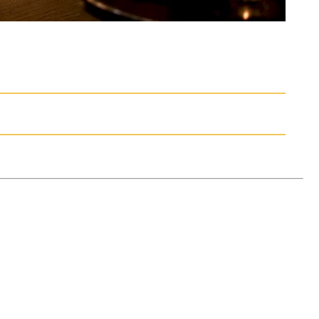
t ger möjlighet att bygga
h utveckla sitt material samtidigt som
ktig karriär och självständighet i