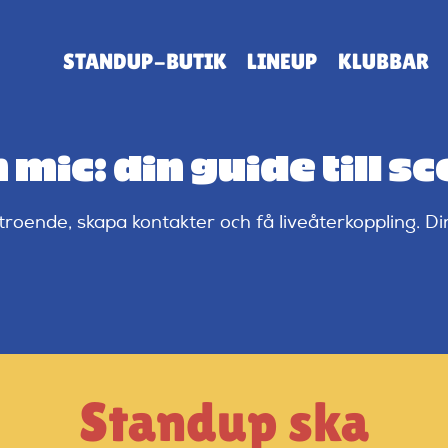
STANDUP-BUTIK
LINEUP
KLUBBAR
mic: din guide till s
roende, skapa kontakter och få liveåterkoppling. Din
Standup ska