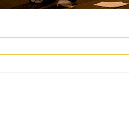
m som helst kan uppträda utan audition, vilke
r ett viktigt verktyg för att testa, finslipa oc
amheten. Deltagande regelbundet stärker långsi