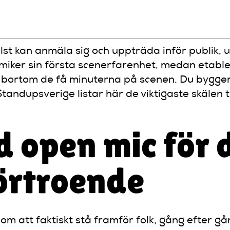
t kan anmäla sig och uppträda inför publik, u
iker sin första scenerfarenhet, medan etabler
 bortom de få minuterna på scenen. Du bygger 
tandupsverige listar här de viktigaste skälen ti
d open mic för
förtroende
om att faktiskt stå framför folk, gång efter g