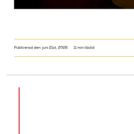
Publicerad den: juni 21st, 2026
11 min lästid
Kort sagt:
Open mic är ett scenformat där ve
självförtroende och scenvana. Det ä
man bygger kontakter i scenverks