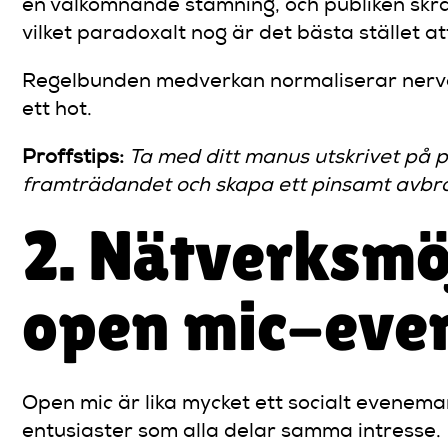
en välkomnande stämning, och publiken skratt
vilket paradoxalt nog är det bästa stället att
Regelbunden medverkan normaliserar nervos
ett hot.
Proffstips:
Ta med ditt manus utskrivet på p
framträdandet och skapa ett pinsamt avbrot
2. Nätverksmö
open mic-ev
Open mic är lika mycket ett socialt evenem
entusiaster som alla delar samma intresse.