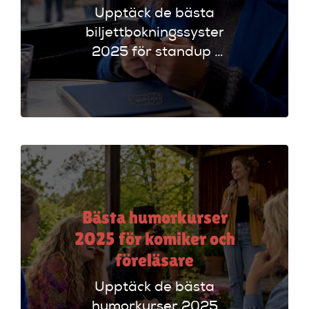
Upptäck de bästa
biljettbokningssystem
2025 för standup i
UK. Jämför
plattformar som
Ticketmaster och
Dice för att hitta
rätt alternativ!
Bästa humorkurser
2025 för komiker och
föreläsare
Upptäck de bästa
humorkurser 2025