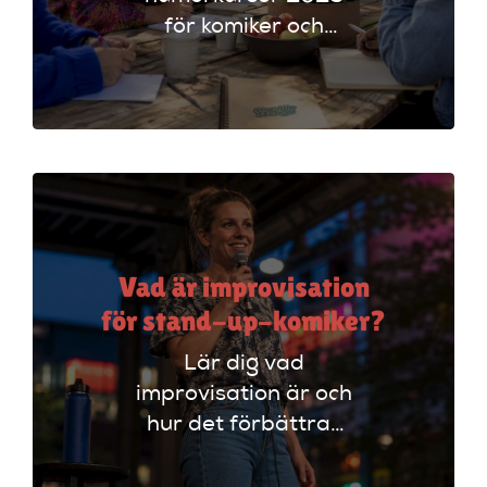
för komiker och
föreläsare. Lär dig
tekniker och få
scenerfarenhet med
expertinstruktörer.
Vad är improvisation
för stand-up-komiker?
Lär dig vad
improvisation är och
hur det förbättrar
din stand-up!
Upptäck tekniker