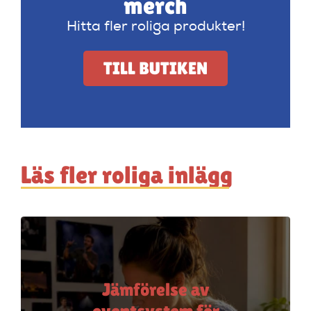
merch
Hitta fler roliga produkter!
TILL BUTIKEN
Läs fler roliga inlägg
Jämförelse av