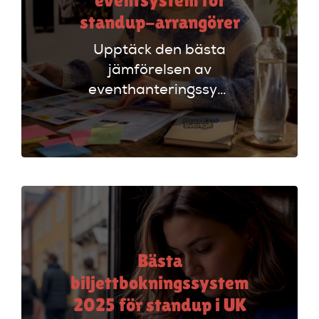
eventsystem för
standup-arrangörer
Upptäck den bästa
jämförelsen av
eventhanteringssystem
för standup-
arrangörer. Få
insikter om
funktioner som
evenemangskalender
och biljettlänkar!
Bästa
biljettbokningssystem
2025 för standup i UK