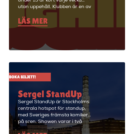
under 15 år kört varje vecka
utan uppehåll. Klubben är en av
Stockholms äldsta
LÄS MER
standupklubbar och är känd för
att ha de bästa komikerna i
Sverige på scenen. Vill du se
stand up i Stockholm så är du
välkommen till Big Ben Stand
Up där de visar stand up nästan
alla dagar i veckan.
BOKA BILJETT!
Sergel StandUp
Sergel StandUp är Stockholms
centrala hotspot för standup,
med Sveriges främsta komiker
på scen. Showen varar i två
timmar med en paus, och