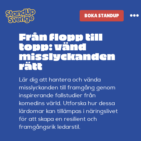
Skip
to
BOKA STANDUP
To
content
Na
Från flopp till
Standup-butik
topp: vänd
misslyckanden
Komiker
rätt
Lär dig att hantera och vända
Lineup
misslyckanden till framgång genom
inspirerande fallstudier från
Tidigare lineup
komedins värld. Utforska hur dessa
lärdomar kan tillämpas i näringslivet
för att skapa en resilient och
Klubbar
framgångsrik ledarstil.