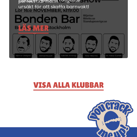
Detta är höstens roligaste
perfekt harmoni!
ursäkt för att skaffa barnvakt!
LÄS MER
VISA ALLA KLUBBAR