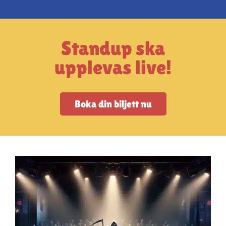
Artiklar
StandUpSverige PODDEN
Standup ska
upplevas live!
Om oss
Boka din biljett nu
Kontakta oss
Vanliga frågor
Mitt konto