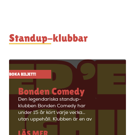
Standup-klubbar
BOKA BILJETT!
Bonden Comedy
Den legendariska standup-
klubben Bonden Comedy har
under 15 år kört varje vecka
utan uppehåll. Klubben är en av
Stockholms äldsta
LÄS MER
standupklubbar och är känd för