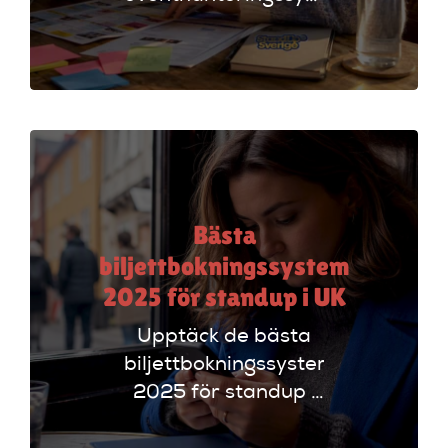
för standup-
arrangörer. Få
insikter om
funktioner som
evenemangskalender
och biljettlänkar!
Bästa
biljettbokningssystem
2025 för standup i UK
Upptäck de bästa
biljettbokningssystem
2025 för standup i
UK. Jämför