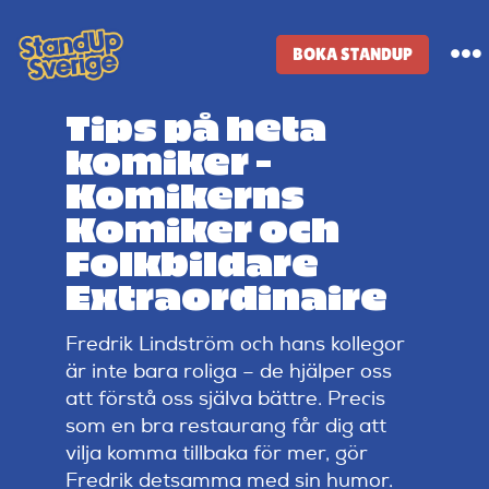
Skip
to
BOKA STANDUP
To
content
Na
Tips på heta
Standup-butik
komiker –
Komikerns
Komiker
Komiker och
Folkbildare
Lineup
Extraordinaire
Fredrik Lindström och hans kollegor
Tidigare lineup
är inte bara roliga – de hjälper oss
att förstå oss själva bättre. Precis
Klubbar
som en bra restaurang får dig att
vilja komma tillbaka för mer, gör
Fredrik detsamma med sin humor.