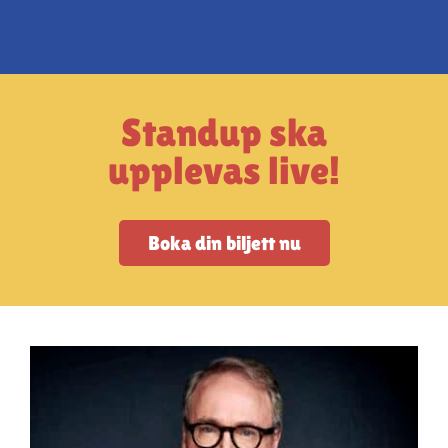
Artiklar
StandUpSverige PODDEN
Standup ska
Om oss
upplevas live!
Kontakta oss
Boka din biljett nu
Vanliga frågor
Mitt konto