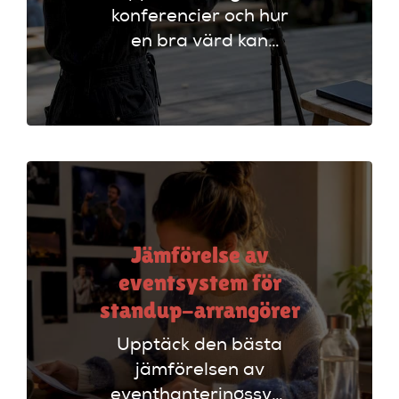
konferencier och hur
en bra värd kan
lyfta ditt event. Följ
vår checklista för
att säkerställa en
lyckad
arrangemang!
Jämförelse av
eventsystem för
standup-arrangörer
Upptäck den bästa
jämförelsen av
eventhanteringssystem