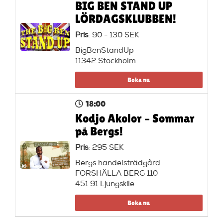
BIG BEN STAND UP
LÖRDAGSKLUBBEN!
Pris
: 90 - 130 SEK
BigBenStandUp
11342 Stockholm
Boka nu
18:00
Kodjo Akolor – Sommar
på Bergs!
Pris
: 295 SEK
Bergs handelsträdgård
FORSHÄLLA BERG 110
451 91 Ljungskile
Boka nu