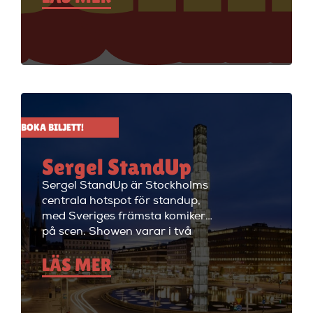
att ha de bästa komikerna i
Sverige på scenen. Vill du se
stand up i Stockholm så är du
välkommen till Big Ben Stand
Up där de visar stand up nästan
alla dagar i veckan.
BOKA BILJETT!
Sergel StandUp
Sergel StandUp är Stockholms
centrala hotspot för standup,
med Sveriges främsta komiker
på scen. Showen varar i två
timmar med en paus, och
LÄS MER
efteråt fortsätter kvällen med
cocktails i restaurangdelen.
Perfekt för en dejt eller en kväll
med vänner! Sergel StandUp är