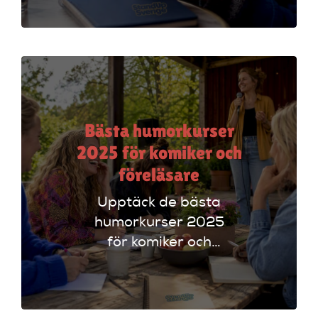
plattformar som
Ticketmaster och
Dice för att hitta
rätt alternativ!
Bästa humorkurser
2025 för komiker och
föreläsare
Upptäck de bästa
humorkurser 2025
för komiker och
föreläsare. Lär dig
tekniker och få
scenerfarenhet med