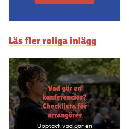
Läs fler roliga inlägg
Vad gör en
konferencier?
Checklista för
arrangörer
Upptäck vad gör en