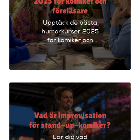
2025 för komiker och
föreläsare
Upptäck de bästa
humorkurser 2025
för komiker och
föreläsare. Lär dig
tekniker och få
scenerfarenhet med
expertinstruktörer.
Vad är improvisation
för stand-up-komiker?
Lär dig vad