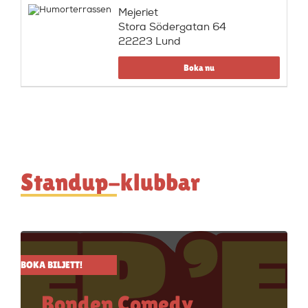
Mejeriet
Stora Södergatan 64
22223 Lund
Boka nu
Standup-klubbar
BOKA BILJETT!
Bonden Comedy