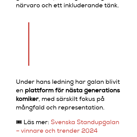
närvaro och ett inkluderande tänk.
“Stand-up ska spegla
Sverige – i alla färger,
dialekter och
livshistorier.”
Under hans ledning har galan blivit
en
plattform för nästa generations
komiker
, med särskilt fokus på
mångfald och representation.
🎟️ Läs mer:
Svenska Standupgalan
– vinnare och trender 2024