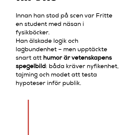
Innan han stod på scen var Fritte
en student med näsan i
fysikböcker.
Han älskade logik och
lagbundenhet – men upptäckte
snart att
humor är vetenskapens
spegelbild
: båda kräver nyfikenhet,
tajming och modet att testa
hypoteser inför publik.
“Jag gillar när skämtet
känns som en ekvation
som löser sig precis i
punchlinen.”