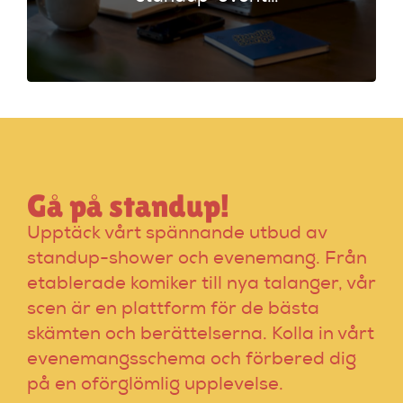
workflow. Planera
effektivt och undvik
vanliga misstag för
en lyckad kväll!
Gå på standup!
Upptäck vårt spännande utbud av
standup-shower och evenemang. Från
etablerade komiker till nya talanger, vår
scen är en plattform för de bästa
skämten och berättelserna. Kolla in vårt
evenemangsschema och förbered dig
på en oförglömlig upplevelse.