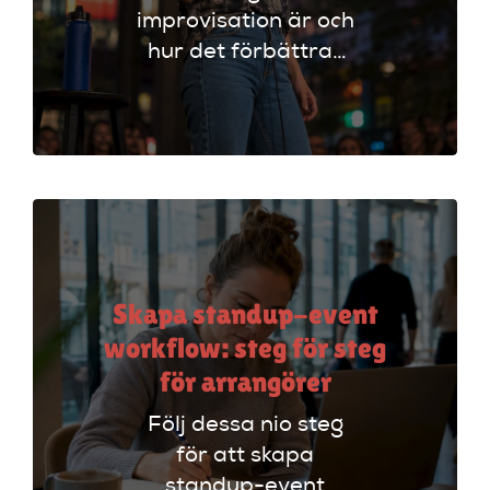
improvisation är och
hur det förbättrar
din stand-up!
Upptäck tekniker
som stärker ditt
material och din
scenframträdande.
Skapa standup-event
workflow: steg för steg
för arrangörer
Följ dessa nio steg
för att skapa
standup-event