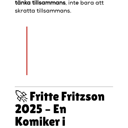
tänka tillsammans
, inte bara att
skratta tillsammans.
“När du skrattar med
någon försvinner
gränsen mellan oss –
åtminstone för en
stund.”
🚀 Fritte Fritzson
2025 – En
Komiker i