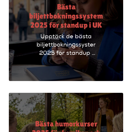
Bästa
biljettbokningssystem
2025 för standup i UK
Upptäck de bästa
biljettbokningssystem
2025 för standup i
UK. Jämför
plattformar som
Ticketmaster och
Dice för att hitta
rätt alternativ!
Bästa humorkurser