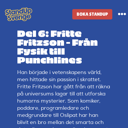
Skip
to
BOKA STANDUP
To
content
Na
Del 6: Fritte
Standup-butik
Fritzson – Från
Fysik till
Komiker
Punchlines
Han började i vetenskapens värld,
Lineup
men hittade sin passion i skrattet.
Fritte Fritzson har gått från att räkna
Tidigare lineup
på universums lagar till att utforska
humorns mysterier. Som komiker,
poddare, programledare och
Klubbar
medgrundare till Oslipat har han
blivit en bro mellan det smarta och