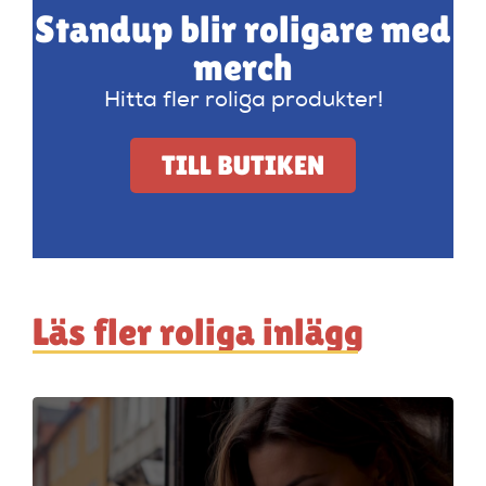
Standup blir roligare med
merch
Hitta fler roliga produkter!
TILL BUTIKEN
Läs fler roliga inlägg