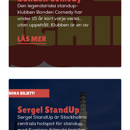
Den legendariska standup-
klubben Bonden Comedy har
under 15 år kört varje vecka
utan uppehåll. Klubben är en av
Stockholms äldsta
LÄS MER
standupklubbar och är känd för
att ha de bästa komikerna i
Sverige på scenen. Vill du se
stand up i Stockholm så är du
välkommen till Big Ben Stand
Up där de visar stand up nästan
alla dagar i veckan.
BOKA BILJETT!
Sergel StandUp
Sergel StandUp är Stockholms
centrala hotspot för standup,