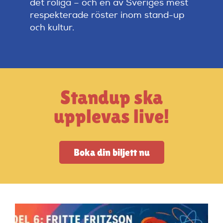
det roliga – och en av Sveriges mest
Artiklar
respekterade röster inom stand-up
och kultur.
StandUpSverige PODDEN
Om oss
Standup ska
Kontakta oss
upplevas live!
Vanliga frågor
Boka din biljett nu
Mitt konto