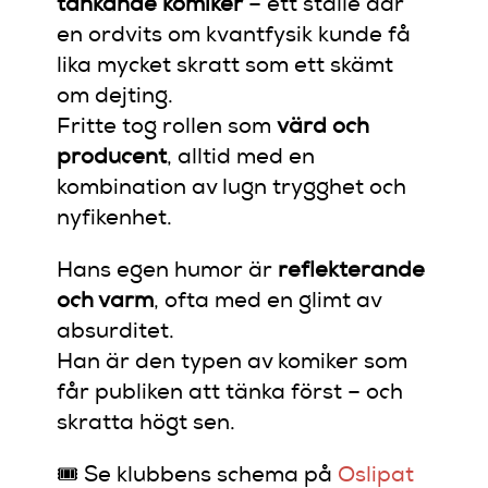
tänkande komiker
– ett ställe där
en ordvits om kvantfysik kunde få
lika mycket skratt som ett skämt
om dejting.
Fritte tog rollen som
värd och
producent
, alltid med en
kombination av lugn trygghet och
nyfikenhet.
Hans egen humor är
reflekterande
och varm
, ofta med en glimt av
absurditet.
Han är den typen av komiker som
får publiken att tänka först – och
skratta högt sen.
🎟️ Se klubbens schema på
Oslipat