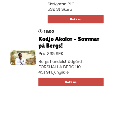
Skolgatan 21C
532 31 Skara
Boka nu
18:00
Kodjo Akolor – Sommar
på Bergs!
Pris
: 295 SEK
Bergs handelsträdgård
FORSHÄLLA BERG 110
451 91 Ljungskile
Boka nu