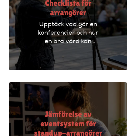
Checklista för
arrangörer
Upptäck vad gör en
konferencier och hur
en bra värd kan
lyfta ditt event. Följ
vår checklista för
att säkerställa en
lyckad
arrangemang!
Jämförelse av
eventsystem för
standup-arrangörer