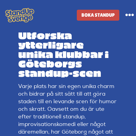
Skip
to
BOKA STANDUP
To
content
Na
Utforska
Standup-butik
ytterligare
unika klubbar i
Komiker
Göteborgs
standup-scen
Lineup
Varje plats har sin egen unika charm
och bidrar på sitt sätt till att göra
Tidigare lineup
staden till en levande scen för humor
och skratt. Oavsett om du är ute
efter traditionell standup,
Klubbar
improvisationskomedi eller något
däremellan, har Göteborg något att