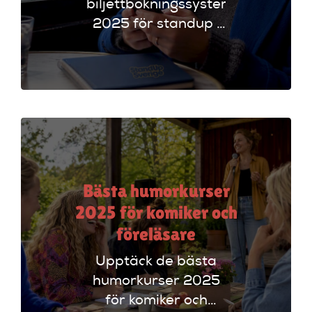
biljettbokningssystem
2025 för standup i
UK. Jämför
plattformar som
Ticketmaster och
Dice för att hitta
rätt alternativ!
Bästa humorkurser
2025 för komiker och
föreläsare
Upptäck de bästa
humorkurser 2025
för komiker och