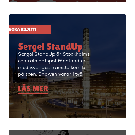
Up där de visar stand up nästan
alla dagar i veckan.
BOKA BILJETT!
Sergel StandUp
Sergel StandUp är Stockholms
centrala hotspot för standup,
med Sveriges främsta komiker
på scen. Showen varar i två
timmar med en paus, och
LÄS MER
efteråt fortsätter kvällen med
cocktails i restaurangdelen.
Perfekt för en dejt eller en kväll
med vänner! Sergel StandUp är
både den perfekta förfesten och
den perfekta första dejten, eller
bara en kväll med skratt för att
ladda batterierna. Showen