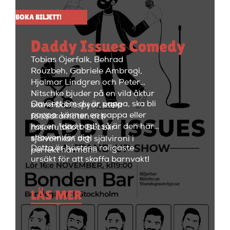
håller på i ungefär två timmar
BOKA BILJETT!
med en paus i mitten på 15
minuter. Efter showen kan
Daddy Issues Comedy
kvällen fortsätta med fest i
restaurangdelen med ett stort
Tobias Öjerfalk, Behrad
utbud av fantastiska cocktails
Rouzbeh, Gabriele Ambrogi,
och fräscha drinkar.
Hjalmar Lindgren och Peter
Nitschke bjuder på en vild åktur
Oavsett om du är pappa, ska bli
bland bäbisspyor, stela
pappa, känner en pappa eller
föräldramöten och
har en "dad bod", så är den här
raseriutbrott. Det blir
showen för dig!
självömkan och självironi i
Detta är höstens roligaste
perfekt harmoni!
ursäkt för att skaffa barnvakt!
LÄS MER