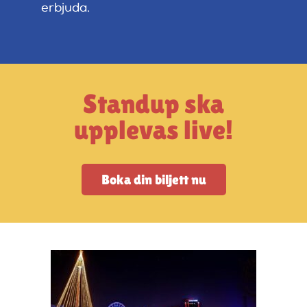
Artiklar
erbjuda.
StandUpSverige PODDEN
Standup ska
Om oss
upplevas live!
Kontakta oss
Boka din biljett nu
Vanliga frågor
Mitt konto