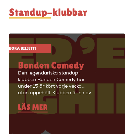
Standup-klubbar
BOKA BILJETT!
Bonden Comedy
Den legendariska standup-
klubben Bonden Comedy har
under 15 år kört varje vecka
utan uppehåll. Klubben är en av
Stockholms äldsta
LÄS MER
standupklubbar och är känd för
att ha de bästa komikerna i
Sverige på scenen. Vill du se
stand up i Stockholm så är du
välkommen till Big Ben Stand