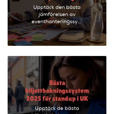
Upptäck den bästa
jämförelsen av
eventhanteringssystem
för standup-
arrangörer. Få
insikter om
funktioner som
evenemangskalender
och biljettlänkar!
Bästa
biljettbokningssystem
2025 för standup i UK
Upptäck de bästa