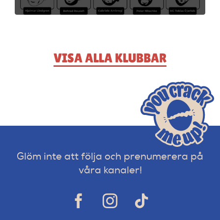
VISA ALLA KLUBBAR
Glöm inte att följa och prenumerera på
våra kanaler!