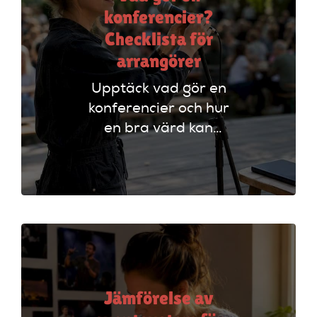
konferencier?
Checklista för
arrangörer
Upptäck vad gör en
konferencier och hur
en bra värd kan
lyfta ditt event. Följ
vår checklista för
att säkerställa en
lyckad
arrangemang!
Jämförelse av