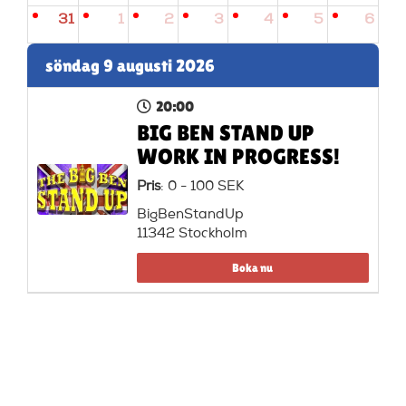
31
1
2
3
4
5
6
söndag 9 augusti 2026
20:00
BIG BEN STAND UP
WORK IN PROGRESS!
Pris
: 0 - 100 SEK
BigBenStandUp
11342 Stockholm
Boka nu