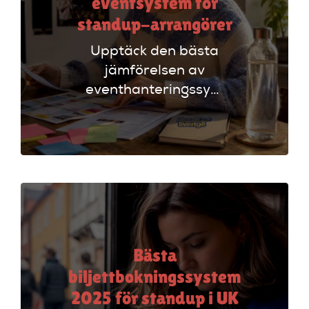
eventsystem för
standup-arrangörer
Upptäck den bästa
jämförelsen av
eventhanteringssystem
för standup-
arrangörer. Få
insikter om
funktioner som
evenemangskalender
och biljettlänkar!
Bästa
biljettbokningssystem
2025 för standup i UK