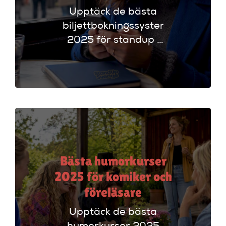
Upptäck de bästa
biljettbokningssystem
2025 för standup i
UK. Jämför
plattformar som
Ticketmaster och
Dice för att hitta
rätt alternativ!
Bästa humorkurser
2025 för komiker och
föreläsare
Upptäck de bästa