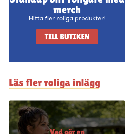
merch
Hitta fler roliga produkter!
TILL BUTIKEN
Läs fler roliga inlägg
Vad gör en