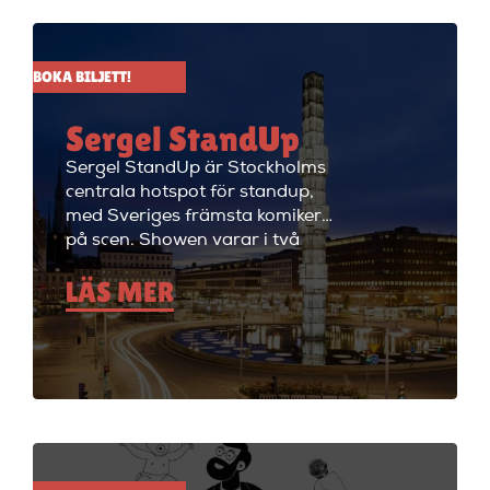
alla dagar i veckan.
BOKA BILJETT!
Sergel StandUp
Sergel StandUp är Stockholms
centrala hotspot för standup,
med Sveriges främsta komiker
på scen. Showen varar i två
timmar med en paus, och
LÄS MER
efteråt fortsätter kvällen med
cocktails i restaurangdelen.
Perfekt för en dejt eller en kväll
med vänner! Sergel StandUp är
både den perfekta förfesten och
den perfekta första dejten, eller
bara en kväll med skratt för att
ladda batterierna. Showen
håller på i ungefär två timmar