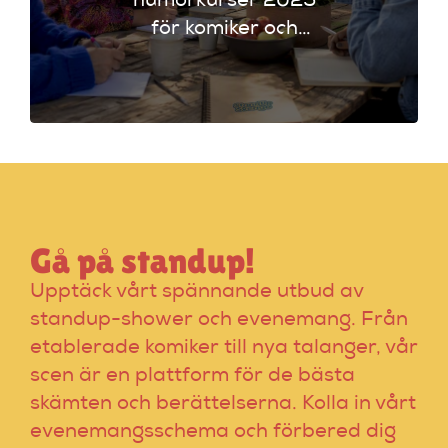
humorkurser 2025
för komiker och
föreläsare. Lär dig
tekniker och få
scenerfarenhet med
expertinstruktörer.
Gå på standup!
Upptäck vårt spännande utbud av
standup-shower och evenemang. Från
etablerade komiker till nya talanger, vår
scen är en plattform för de bästa
skämten och berättelserna. Kolla in vårt
evenemangsschema och förbered dig