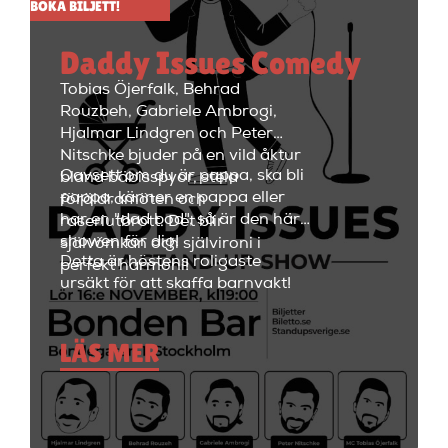
BOKA BILJETT!
med en paus i mitten på 15
minuter. Efter showen kan
Daddy Issues Comedy
kvällen fortsätta med fest i
restaurangdelen med ett stort
Tobias Öjerfalk, Behrad
utbud av fantastiska cocktails
Rouzbeh, Gabriele Ambrogi,
och fräscha drinkar.
Hjalmar Lindgren och Peter
Nitschke bjuder på en vild åktur
Oavsett om du är pappa, ska bli
bland bäbisspyor, stela
pappa, känner en pappa eller
föräldramöten och
har en "dad bod", så är den här
raseriutbrott. Det blir
showen för dig!
självömkan och självironi i
Detta är höstens roligaste
perfekt harmoni!
ursäkt för att skaffa barnvakt!
LÄS MER