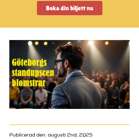
Artiklar
Boka din biljett nu
StandUpSverige PODDEN
Om oss
Kontakta oss
Vanliga frågor
Mitt konto
Publicerad den: augusti 2nd, 2025