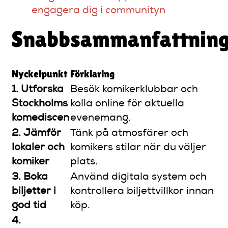
engagera dig i communityn
Snabbsammanfattnin
Nyckelpunkt
Förklaring
1. Utforska
Besök komikerklubbar och
Stockholms
kolla online för aktuella
komediscen
evenemang.
2. Jämför
Tänk på atmosfärer och
lokaler och
komikers stilar när du väljer
komiker
plats.
3. Boka
Använd digitala system och
biljetter i
kontrollera biljettvillkor innan
god tid
köp.
4.