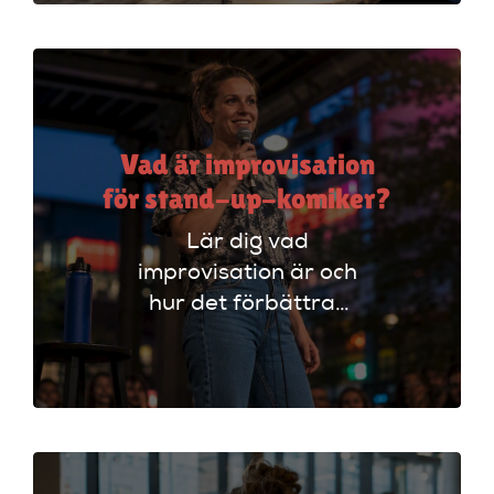
expertinstruktörer.
Vad är improvisation
för stand-up-komiker?
Lär dig vad
improvisation är och
hur det förbättrar
din stand-up!
Upptäck tekniker
som stärker ditt
material och din
scenframträdande.