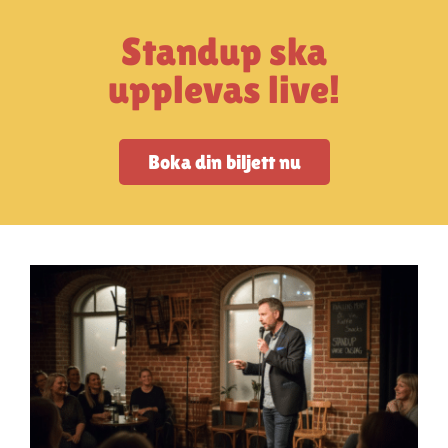
Artiklar
Standup ska
StandUpSverige PODDEN
upplevas live!
Om oss
Boka din biljett nu
Kontakta oss
Vanliga frågor
Mitt konto