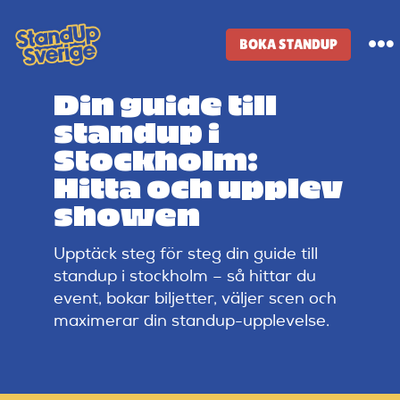
Skip
to
BOKA STANDUP
To
content
Na
Din guide till
Standup-butik
standup i
Stockholm:
Komiker
Hitta och upplev
showen
Lineup
Upptäck steg för steg din guide till
standup i stockholm – så hittar du
Tidigare lineup
event, bokar biljetter, väljer scen och
maximerar din standup-upplevelse.
Klubbar