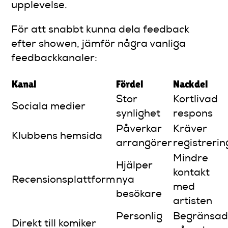
upplevelse.
För att snabbt kunna dela feedback
efter showen, jämför några vanliga
feedbackkanaler:
Kanal
Fördel
Nackdel
Stor
Kortlivad
Sociala medier
synlighet
respons
Påverkar
Kräver
Klubbens hemsida
arrangörer
registrerin
Mindre
Hjälper
kontakt
Recensionsplattform
nya
med
besökare
artisten
Personlig
Begränsa
Direkt till komiker