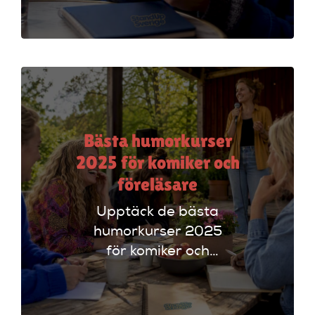
plattformar som
Ticketmaster och
Dice för att hitta
rätt alternativ!
Bästa humorkurser
2025 för komiker och
föreläsare
Upptäck de bästa
humorkurser 2025
för komiker och
föreläsare. Lär dig
tekniker och få
scenerfarenhet med