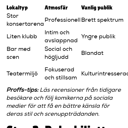
Lokaltyp
Atmosfär
Vanlig publik
Stor
Professionell
Brett spektrum
konsertarena
Intim och
Liten klubb
Yngre publik
avslappnad
Bar med
Social och
Blandat
scen
högljudd
Fokuserad
Teatermiljö
Kulturintressera
och stillsam
Proffs-tips:
Läs recensioner från tidigare
besökare och följ komikerna på sociala
medier för att få en bättre känsla för
deras stil och scenuppträdanden.