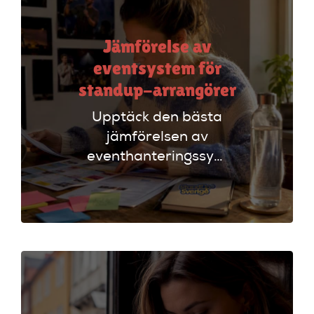
Jämförelse av
eventsystem för
standup-arrangörer
Upptäck den bästa
jämförelsen av
eventhanteringssystem
för standup-
arrangörer. Få
insikter om
funktioner som
evenemangskalender
och biljettlänkar!