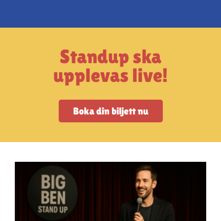
Artiklar
StandUpSverige PODDEN
Standup ska
Om oss
upplevas live!
Kontakta oss
Boka din biljett nu
Vanliga frågor
Mitt konto