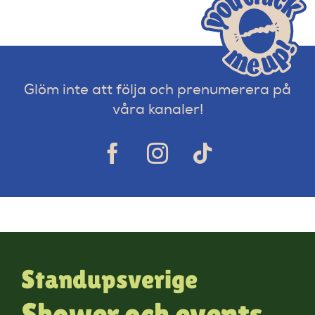
Glöm inte att följa och prenumerera på
våra kanaler!
Standupsverige
Shower och events