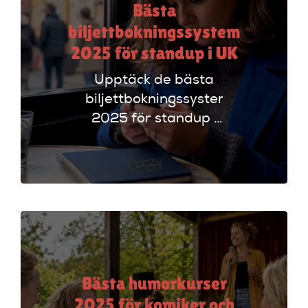
Bästa
biljettbokningssystem
2025 för standup i UK
Upptäck de bästa
biljettbokningssystem
2025 för standup i
UK. Jämför
plattformar som
Ticketmaster och
Dice för att hitta
rätt alternativ!
Bästa humorkurser
2025 för komiker och