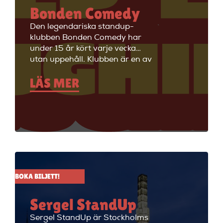
Bonden Comedy
Den legendariska standup-
klubben Bonden Comedy har
under 15 år kört varje vecka
utan uppehåll. Klubben är en av
Stockholms äldsta
LÄS MER
standupklubbar och är känd för
att ha de bästa komikerna i
Sverige på scenen. Vill du se
stand up i Stockholm så är du
välkommen till Big Ben Stand
Up där de visar stand up nästan
alla dagar i veckan.
BOKA BILJETT!
Sergel StandUp
Sergel StandUp är Stockholms