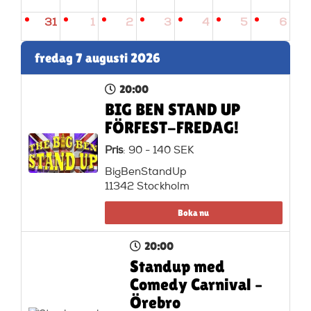
31
1
2
3
4
5
6
fredag 7 augusti 2026
20:00
BIG BEN STAND UP
FÖRFEST-FREDAG!
Pris
: 90 - 140 SEK
BigBenStandUp
11342 Stockholm
Boka nu
20:00
Standup med
Comedy Carnival –
Örebro