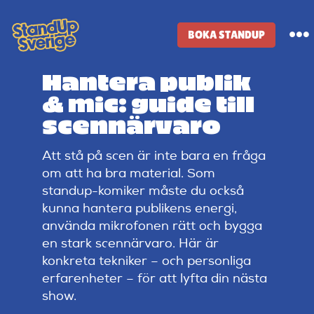
Skip
to
BOKA STANDUP
To
content
Na
Hantera publik
Standup-butik
& mic: guide till
scennärvaro
Komiker
Att stå på scen är inte bara en fråga
om att ha bra material. Som
Lineup
standup-komiker måste du också
kunna hantera publikens energi,
Tidigare lineup
använda mikrofonen rätt och bygga
en stark scennärvaro. Här är
konkreta tekniker – och personliga
Klubbar
erfarenheter – för att lyfta din nästa
show.