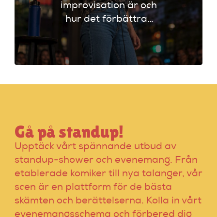
improvisation är och
hur det förbättrar
din stand-up!
Upptäck tekniker
som stärker ditt
material och din
scenframträdande.
Gå på standup!
Upptäck vårt spännande utbud av
standup-shower och evenemang. Från
etablerade komiker till nya talanger, vår
scen är en plattform för de bästa
skämten och berättelserna. Kolla in vårt
evenemangsschema och förbered dig