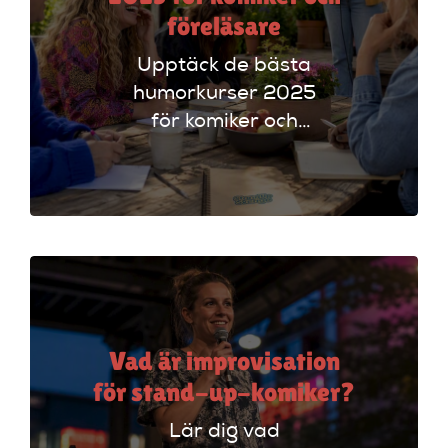
föreläsare
Upptäck de bästa
humorkurser 2025
för komiker och
föreläsare. Lär dig
tekniker och få
scenerfarenhet med
expertinstruktörer.
Vad är improvisation
för stand-up-komiker?
Lär dig vad