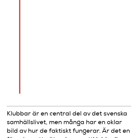
kräver ofta en ansökan
och en styrelse för att
skapa en tydlig
organisation och juridisk
status. Engagemang och
klar kommunikation är
avgörande för att en
klubb ska leva och skapa
gemenskap bortom bara
namn.
Klubbar är en central del av det svenska
samhällslivet, men många har en oklar
bild av hur de faktiskt fungerar. Är det en