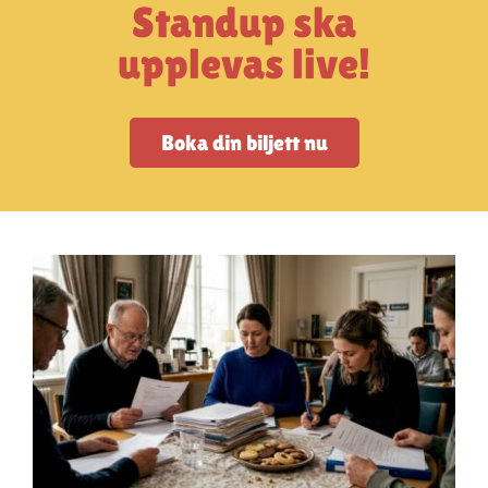
Artiklar
Standup ska
upplevas live!
StandUpSverige PODDEN
Boka din biljett nu
Om oss
Kontakta oss
Vanliga frågor
Mitt konto