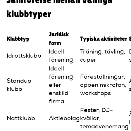
klubbtyper
Juridisk
Klubbtyp
Typiska aktiviteter
form
Ideell
Träning, tävling,
Idrottsklubb
förening
cuper
Ideell
förening
Föreställningar,
Standup-
eller
öppen mikrofon,
klubb
enskild
workshops
firma
Fester, DJ-
Nattklubb
Aktiebolag
kvällar,
temaevenemang