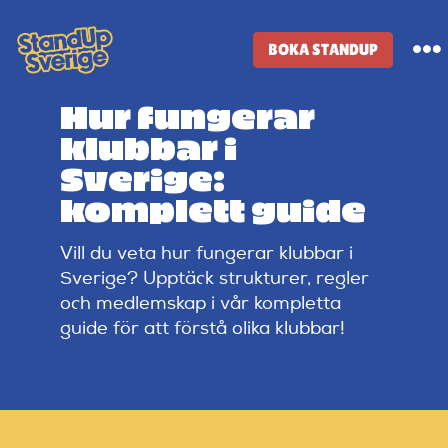
Skip
to
BOKA STANDUP
To
content
Na
Hur fungerar
Standup-butik
klubbar i
Sverige:
Komiker
komplett guide
Vill du veta hur fungerar klubbar i
Lineup
Sverige? Upptäck strukturer, regler
och medlemskap i vår kompletta
Tidigare lineup
guide för att förstå olika klubbar!
Klubbar