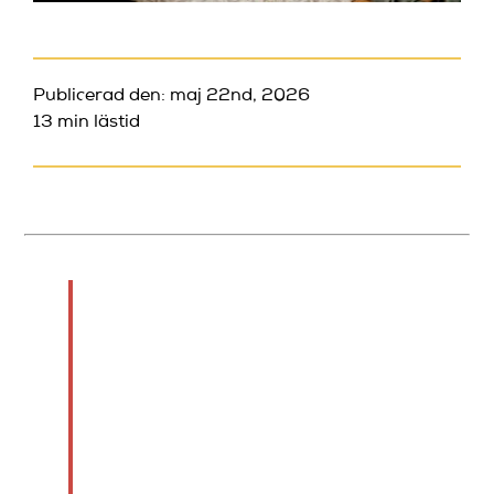
Publicerad den: maj 22nd, 2026
13 min lästid
TL;DR:
Klubbar är organiserade
grupper som samlas
kring olika syften, ofta
som ideella föreningar i
Sverige. Medlemskap