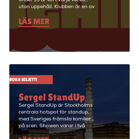
utan uppehåll. Klubben är en av
Stockholms äldsta
LÄS MER
standupklubbar och är känd för
att ha de bästa komikerna i
Sverige på scenen. Vill du se
stand up i Stockholm så är du
välkommen till Big Ben Stand
Up där de visar stand up nästan
alla dagar i veckan.
BOKA BILJETT!
Sergel StandUp
Sergel StandUp är Stockholms
centrala hotspot för standup,
med Sveriges främsta komiker
på scen. Showen varar i två
timmar med en paus, och