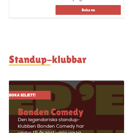
Boka nu
Standup-klubbar
BOKA BILJETT!
Bonden Comedy
Den legendariska standup-
klubben Bonden Comedy har
under 15 år kört varje vecka