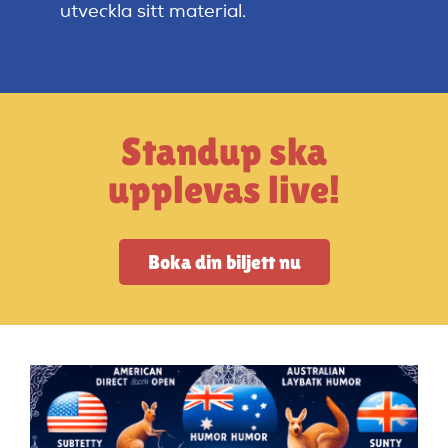
Artiklar
utveckla sitt material.
StandUpSverige PODDEN
Standup ska
Om oss
upplevas live!
Kontakta oss
Boka din biljett nu
Vanliga frågor
Mitt konto