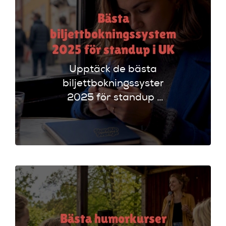
Bästa
biljettbokningssystem
2025 för standup i UK
Upptäck de bästa
biljettbokningssystem
2025 för standup i
UK. Jämför
plattformar som
Ticketmaster och
Dice för att hitta
rätt alternativ!
Bästa humorkurser