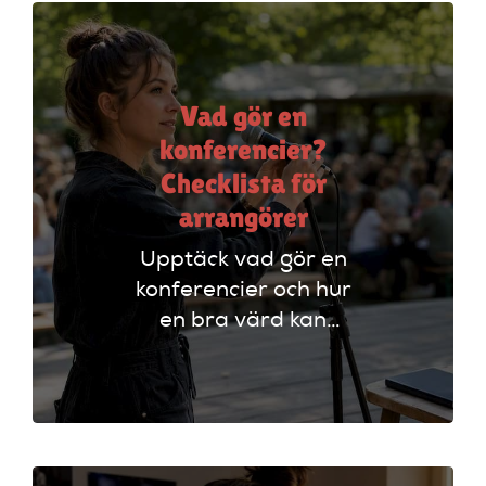
Vad gör en
konferencier?
Checklista för
arrangörer
Upptäck vad gör en
konferencier och hur
en bra värd kan
lyfta ditt event. Följ
vår checklista för
att säkerställa en
lyckad
arrangemang!