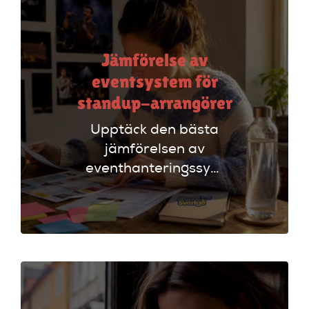
Jämförelse av
eventsystem för
standup-arrangörer
Upptäck den bästa
jämförelsen av
eventhanteringssystem
för standup-
arrangörer. Få
insikter om
funktioner som
evenemangskalender
och biljettlänkar!