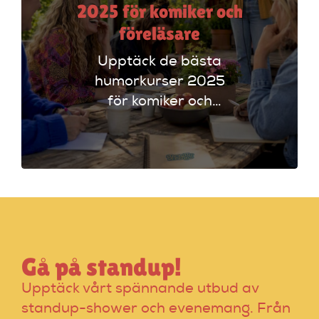
2025 för komiker och
föreläsare
Upptäck de bästa
humorkurser 2025
för komiker och
föreläsare. Lär dig
tekniker och få
scenerfarenhet med
expertinstruktörer.
Gå på standup!
Upptäck vårt spännande utbud av
standup-shower och evenemang. Från