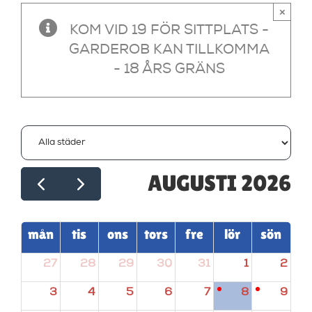
×
KOM VID 19 FÖR SITTPLATS -
GARDEROB KAN TILLKOMMA
- 18 ÅRS GRÄNS
AUGUSTI 2026
mån
tis
ons
tors
fre
lör
sön
27
28
29
30
31
1
2
3
4
5
6
7
8
9