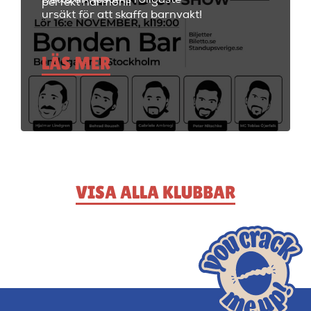
perfekt harmoni!
ursäkt för att skaffa barnvakt!
LÄS MER
VISA ALLA KLUBBAR