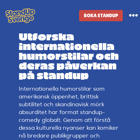
Skip
to
BOKA STANDUP
To
content
Na
Utforska
Standup-butik
internationella
humorstilar och
Komiker
deras påverkan
på standup
Lineup
Internationella humorstilar som
amerikansk öppenhet, brittisk
Tidigare lineup
subtilitet och skandinavisk mörk
absurditet har format standup-
comedy globalt. Genom att förstå
Klubbar
dessa kulturella nyanser kan komiker
nå bredare publikgrupper och