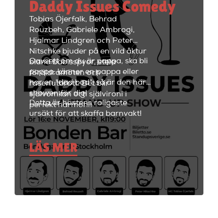
Daddy Issues Comedy
kvällen fortsätta med fest i
restaurangdelen med ett stort
Tobias Öjerfalk, Behrad
utbud av fantastiska cocktails
Rouzbeh, Gabriele Ambrogi,
och fräscha drinkar.
Hjalmar Lindgren och Peter
Nitschke bjuder på en vild åktur
Oavsett om du är pappa, ska bli
bland bäbisspyor, stela
pappa, känner en pappa eller
föräldramöten och
har en "dad bod", så är den här
raseriutbrott. Det blir
showen för dig!
självömkan och självironi i
Detta är höstens roligaste
perfekt harmoni!
ursäkt för att skaffa barnvakt!
LÄS MER