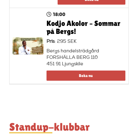
18:00
Kodjo Akolor – Sommar
på Bergs!
Pris
: 295 SEK
Bergs handelsträdgård
FORSHÄLLA BERG 110
451 91 Ljungskile
Boka nu
Standup-klubbar