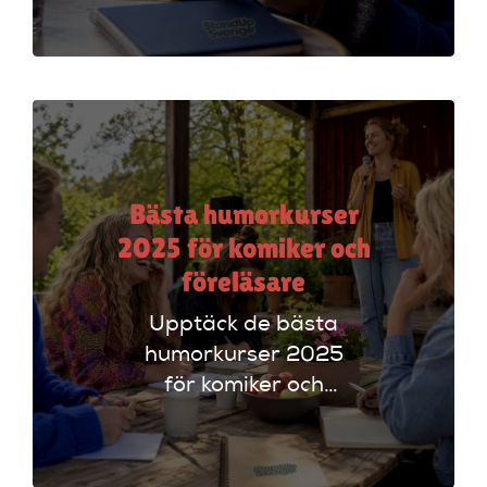
plattformar som
Ticketmaster och
Dice för att hitta
rätt alternativ!
Bästa humorkurser
2025 för komiker och
föreläsare
Upptäck de bästa
humorkurser 2025
för komiker och
föreläsare. Lär dig
tekniker och få
scenerfarenhet med