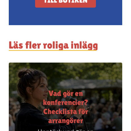
TILL BUTIKEN
Läs fler roliga inlägg
Vad gör en
konferencier?
Checklista för
arrangörer