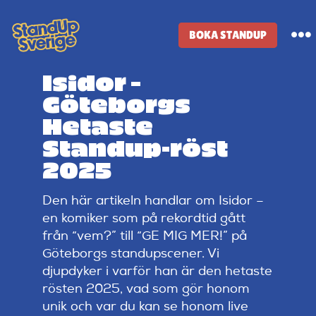
Skip
to
BOKA STANDUP
To
content
Na
Isidor –
Standup-butik
Göteborgs
Hetaste
Komiker
Standup-röst
2025
Lineup
Den här artikeln handlar om Isidor –
en komiker som på rekordtid gått
Tidigare lineup
från “vem?” till “GE MIG MER!” på
Göteborgs standupscener. Vi
djupdyker i varför han är den hetaste
Klubbar
rösten 2025, vad som gör honom
unik och var du kan se honom live