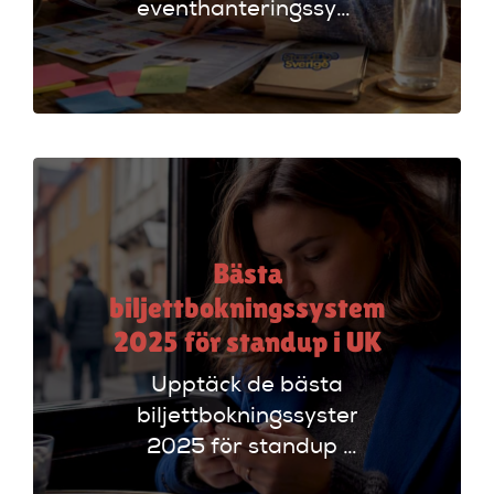
eventhanteringssystem
för standup-
arrangörer. Få
insikter om
funktioner som
evenemangskalender
och biljettlänkar!
Bästa
biljettbokningssystem
2025 för standup i UK
Upptäck de bästa
biljettbokningssystem
2025 för standup i
UK. Jämför