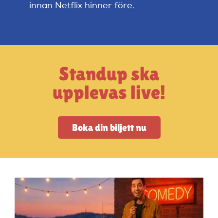
Artiklar
innan Netflix hinner före.
StandUpSverige PODDEN
Standup ska
Om oss
upplevas live!
Kontakta oss
Boka din biljett nu
Vanliga frågor
Mitt konto