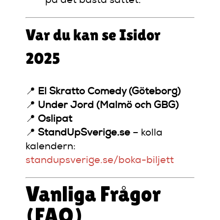
på det bästa sättet.
Var du kan se Isidor
2025
📍
El Skratto Comedy (Göteborg)
📍
Under Jord (Malmö och GBG)
📍
Oslipat
📍
StandUpSverige.se
– kolla
kalendern:
standupsverige.se/boka-biljett
Vanliga Frågor
(FAQ)