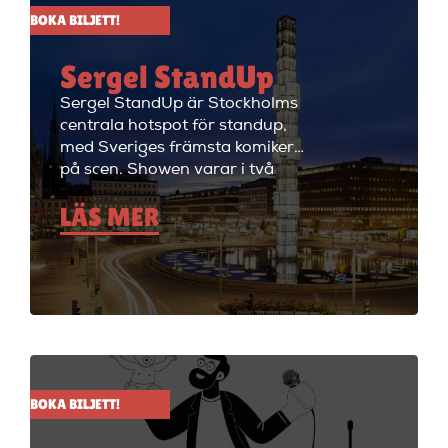
BOKA BILJETT!
Sergel StandUp
Sergel StandUp är Stockholms
centrala hotspot för standup,
med Sveriges främsta komiker
på scen. Showen varar i två
timmar med en paus, och
LÄS MER
efteråt fortsätter kvällen med
cocktails i restaurangdelen.
Perfekt för en dejt eller en kväll
med vänner! Sergel StandUp är
både den perfekta förfesten och
den perfekta första dejten, eller
bara en kväll med skratt för att
ladda batterierna. Showen
håller på i ungefär två timmar
BOKA BILJETT!
med en paus i mitten på 15
minuter. Efter showen kan