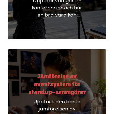
Upptäck vad gör en
konferencier och hur
en bra värd kan
lyfta ditt event. Följ
vår checklista för
att säkerställa en
lyckad
arrangemang!
Jämförelse av
eventsystem för
standup-arrangörer
Upptäck den bästa
jämförelsen av