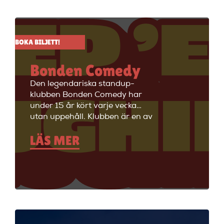
BOKA BILJETT!
Bonden Comedy
Den legendariska standup-
klubben Bonden Comedy har
under 15 år kört varje vecka
utan uppehåll. Klubben är en av
Stockholms äldsta
LÄS MER
standupklubbar och är känd för
att ha de bästa komikerna i
Sverige på scenen. Vill du se
stand up i Stockholm så är du
välkommen till Big Ben Stand
Up där de visar stand up nästan
alla dagar i veckan.