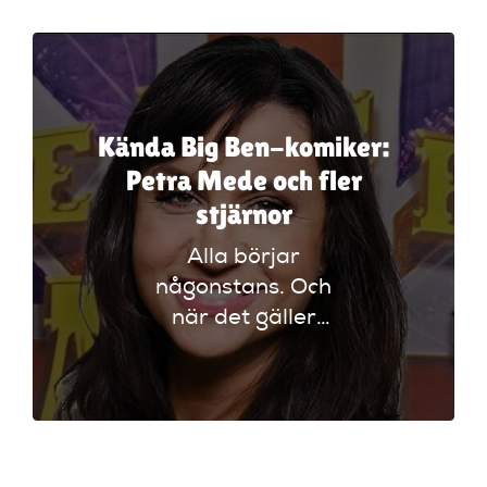
Artiklar
StandUpSverige PODDEN
Kända Big Ben-komiker:
Om oss
Petra Mede och fler
stjärnor
Kontakta oss
Alla börjar
någonstans. Och
Vanliga frågor
när det gäller
svensk standup, så
Mitt konto
finns det en plats
som sticker ut mer
än andra: Big Ben
StandUp på