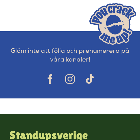
Glöm inte att följa och prenumerera på
våra kanaler!
Standupsverige