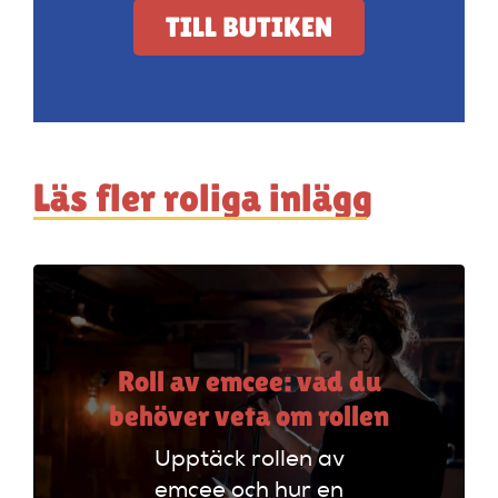
TILL BUTIKEN
Läs fler roliga inlägg
Roll av emcee: vad du
behöver veta om rollen
Upptäck rollen av
emcee och hur en