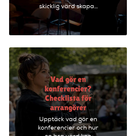
skicklig värd skapar
oförglömliga
evenemang genom
att styra
programmet och
engagera publiken.
Vad gör en
konferencier?
Checklista för
arrangörer
Upptäck vad gör en
konferencier och hur