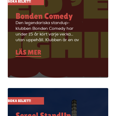
BOKA BILJETT!
Bonden Comedy
Den legendariska standup-
klubben Bonden Comedy har
under 15 år kört varje vecka
utan uppehåll. Klubben är en av
Stockholms äldsta
LÄS MER
standupklubbar och är känd för
att ha de bästa komikerna i
Sverige på scenen. Vill du se
stand up i Stockholm så är du
välkommen till Big Ben Stand
Up där de visar stand up nästan
alla dagar i veckan.
BOKA BILJETT!
Sergel StandUp