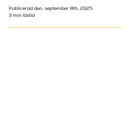
Publicerad den: september 8th, 2025
3 min lästid
KLASSISK
SKÄMT –
TIDLÖSA
HISTORIER
SOM