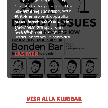
Hjalmar Lindgren och Peter
Nitschke bjuder på en vild åktur
Oavsett om du är pappa, ska bli
bland bäbisspyor, stela
pappa, känner en pappa eller
föräldramöten och
har en "dad bod", så är den här
raseriutbrott. Det blir
showen för dig!
självömkan och självironi i
Detta är höstens roligaste
perfekt harmoni!
ursäkt för att skaffa barnvakt!
LÄS MER
VISA ALLA KLUBBAR