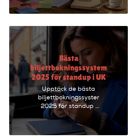
arrangörer. Få
insikter om
funktioner som
evenemangskalender
och biljettlänkar!
Bästa
biljettbokningssystem
2025 för standup i UK
Upptäck de bästa
biljettbokningssystem
2025 för standup i
UK. Jämför
plattformar som
Ticketmaster och