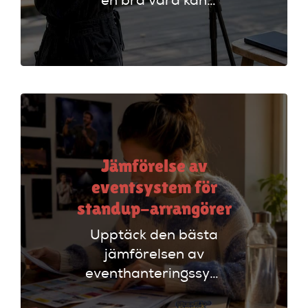
en bra värd kan
lyfta ditt event. Följ
vår checklista för
att säkerställa en
lyckad
arrangemang!
Jämförelse av
eventsystem för
standup-arrangörer
Upptäck den bästa
jämförelsen av
eventhanteringssystem
för standup-