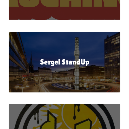
Artiklar
StandUpSverige PODDEN
Om oss
Kontakta oss
Sergel StandUp
Vanliga frågor
Mitt konto