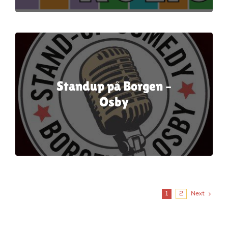
Standup på Borgen –
Osby
1
2
Next