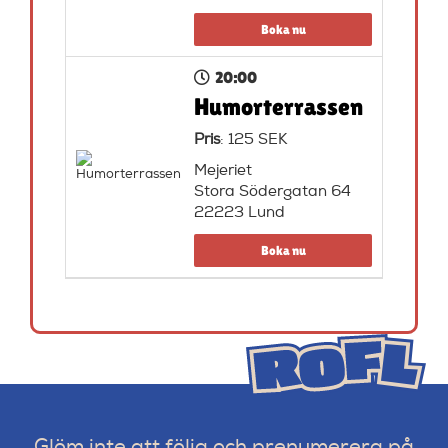
Boka nu
20:00
Humorterrassen
Pris
: 125 SEK
Mejeriet
Stora Södergatan 64
22223 Lund
Boka nu
Glöm inte att följa och prenumerera på