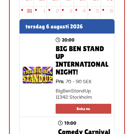
31
1
2
3
4
5
6
torsdag 6 augusti 2026
20:00
BIG BEN STAND
UP
INTERNATIONAL
NIGHT!
Pris
: 70 - 90 SEK
BigBenStandUp
11342 Stockholm
Boka nu
19:00
Comedy Carnival