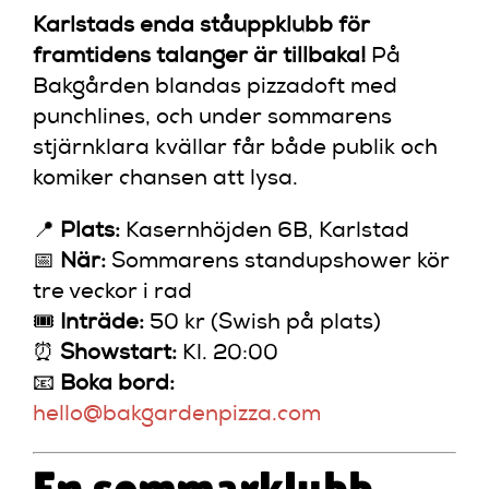
Karlstads enda ståuppklubb för
framtidens talanger är tillbaka!
På
Bakgården blandas pizzadoft med
punchlines, och under sommarens
stjärnklara kvällar får både publik och
komiker chansen att lysa.
📍
Plats:
Kasernhöjden 6B, Karlstad
📅
När:
Sommarens standupshower kör
tre veckor i rad
🎟️
Inträde:
50 kr (Swish på plats)
⏰
Showstart:
Kl. 20:00
📧
Boka bord:
hello@bakgardenpizza.com
En sommarklubb