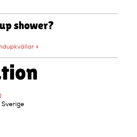
ndup shower?
ndupkvällar »
tion
)
, Sverige