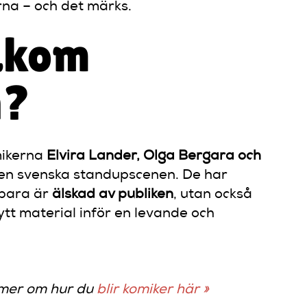
rna – och det märks.
bakom
n?
mikerna
Elvira Lander, Olga Bergara och
 den svenska standupscenen. De har
 bara är
älskad av publiken
, utan också
ytt material inför en levande och
s mer om hur du
blir komiker här »