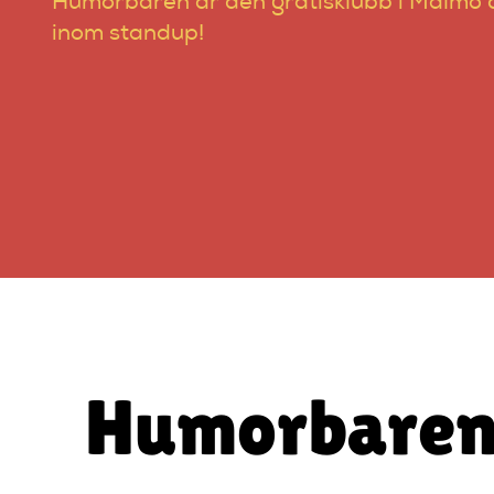
Humorbaren är den gratisklubb i Malmö d
inom standup!
Humorbaren