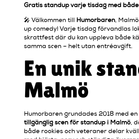
Gratis standup varje tisdag med både
🎤 Välkommen till
Humorbaren
, Malmö
up comedy! Varje tisdag förvandlas loka
skrattfest där du kan uppleva både k
samma scen – helt utan entréavgift.
En unik sta
Malmö
Humorbaren grundades 2018 med en ty
tillgänglig scen för standup i Malmö
, 
både rookies och veteraner delar kväll