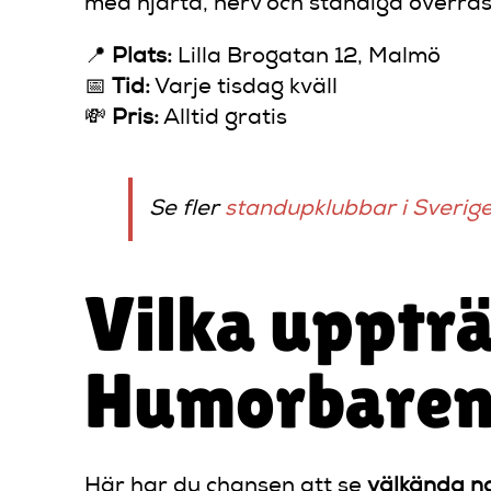
med hjärta, nerv och ständiga överras
📍
Plats:
Lilla Brogatan 12, Malmö
📅
Tid:
Varje tisdag kväll
💸
Pris:
Alltid gratis
Se fler
standupklubbar i Sverige
Vilka upptr
Humorbare
Här har du chansen att se
välkända n