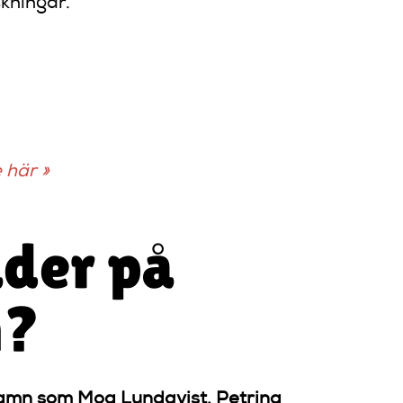
kningar.
 här »
äder på
n?
amn som Moa Lundqvist, Petrina