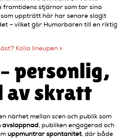
å framtidens stjärnor som tar sina
som uppträtt här har senare slagit
t – vilket gör Humorbaren till en riktig
st? Kolla lineupen »
– personlig,
l av skratt
en närhet mellan scen och publik som
 avslappnad
, publiken engagerad och
som
uppmuntrar spontanitet
, där både