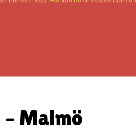
u inte vill missa. Här kan du se etablerade r
 – Malmö