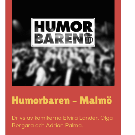
Humorbaren – Malmö
Drivs av komikerna Elvira Lander, Olga
Bergara och Adrian Palma.