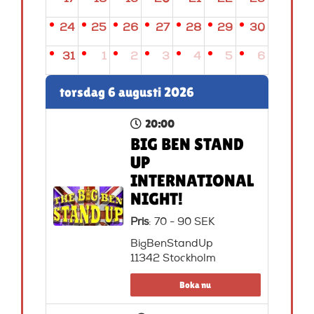
24
25
26
27
28
29
30
31
1
2
3
4
5
6
torsdag 6 augusti 2026
20:00
BIG BEN STAND
UP
INTERNATIONAL
NIGHT!
Pris
: 70 - 90 SEK
BigBenStandUp
11342 Stockholm
Boka nu