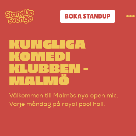
Skip
to
BOKA STANDUP
To
content
Na
KUNGLIGA
Standup-butik
KOMEDI
Komiker
KLUBBEN –
MALMÖ
Lineup
Välkommen till Malmös nya open mic.
Tidigare lineup
Varje måndag på royal pool hall.
Klubbar