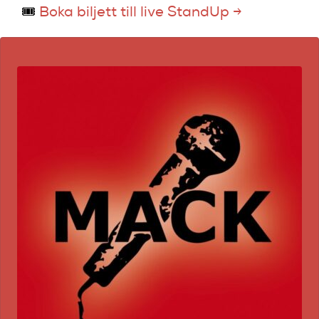
🎟️
Boka biljett till live StandUp →