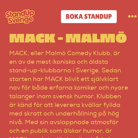
Skip
to
BOKA STANDUP
To
content
Na
MACK – MALMÖ
Standup-butik
MACK, eller Malmö Comedy Klubb, är
Komiker
en av de mest ikoniska och äldsta
stand-up-klubbarna i Sverige. Sedan
starten har MACK blivit ett självklart
Lineup
nav för både erfarna komiker och nyare
talanger inom svensk humor. Klubben
Tidigare lineup
är känd för att leverera kvällar fyllda
med skratt och underhållning på hög
Klubbar
nivå. Med sin avslappnade atmosfär
och en publik som älskar humor, är