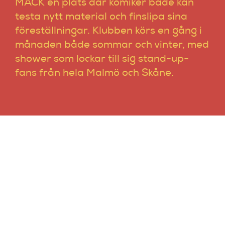
MACK en plats där komiker både kan
Artiklar
testa nytt material och finslipa sina
föreställningar. Klubben körs en gång i
StandUpSverige PODDEN
månaden både sommar och vinter, med
shower som lockar till sig stand-up-
Om oss
fans från hela Malmö och Skåne.
Kontakta oss
Vanliga frågor
MACK –
MALMÖS
Mitt konto
ÄLDSTA