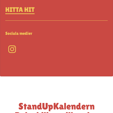
HITTA HIT
Sociala medier
StandUpKalendern