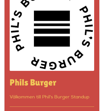
Phils Burger
Välkommen till Phil's Burger Standup