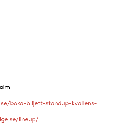
TT
ER
SHBUR
holm
.se/boka-biljett-standup-kvallens-
ige.se/lineup/