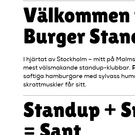
Välkommen ti
Burger Sta
I hjärtat av Stockholm – mitt på Malms
mest välsmakande standup-klubbar.
saftiga hamburgare med sylvass humor
skrattmuskler får sitt.
Standup + 
= Sant