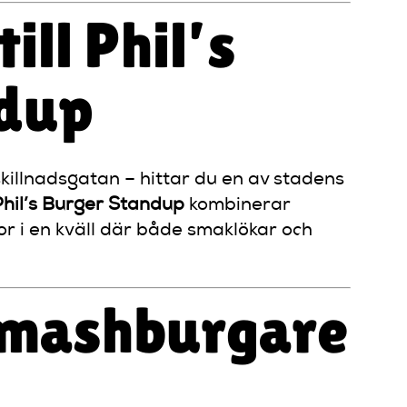
ll Phil’s
ndup
killnadsgatan – hittar du en av stadens
Phil’s Burger Standup
kombinerar
 i en kväll där både smaklökar och
Smashburgare