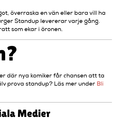
ot, överraska en vän eller bara vill ha
Burger Standup levererar varje gång.
att som ekar i öronen.
n?
ner där nya komiker får chansen att ta
själv prova standup? Läs mer under
Bli
ciala Medier