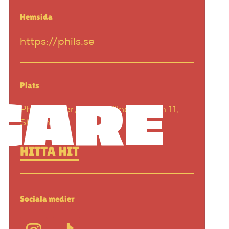
Hemsida
https://phils.se
Plats
GARE
Phils Burger, Malmskillnadsgatan 11,
Stockholm
HITTA HIT
Sociala medier