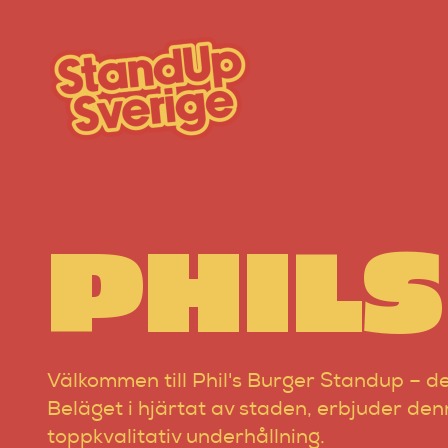
Skip
to
content
PHIL
Välkommen till Phil's Burger Standup – d
Beläget i hjärtat av staden, erbjuder de
toppkvalitativ underhållning.