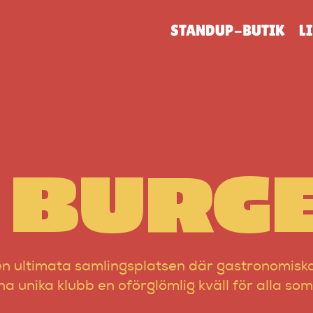
STANDUP-BUTIK
L
S BURG
en ultimata samlingsplatsen där gastronomiska
nna unika klubb en oförglömlig kväll för alla 