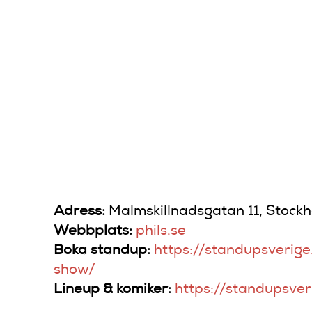
SKRA
MÖT
SMA
Adress:
Malmskillnadsgatan 11, Stock
Webbplats:
phils.se
Boka standup:
https://standupsverige
show/
Lineup & komiker:
https://standupsver