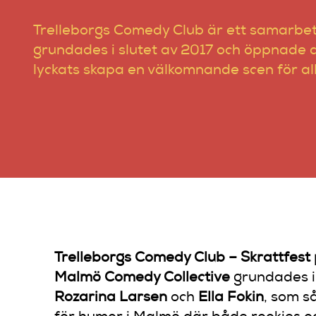
Trelleborgs Comedy Club är ett samarbet
grundades i slutet av 2017 och öppnade dö
lyckats skapa en välkomnande scen för all
Trelleborgs Comedy Club – Skrattfest 
Malmö Comedy Collective
grundades i
Rozarina Larsen
och
Ella Fokin
, som s