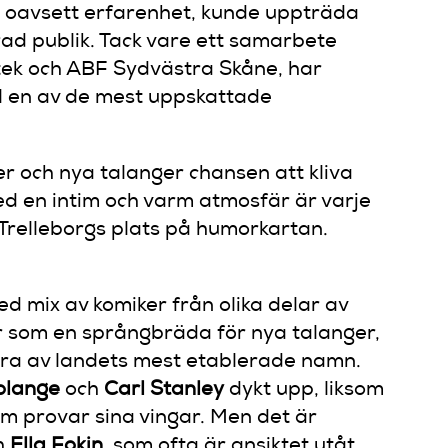
, oavsett erfarenhet, kunde uppträda
ad publik. Tack vare ett samarbete
otek och ABF Sydvästra Skåne, har
ll en av de mest uppskattade
r och nya talanger chansen att kliva
d en intim och varm atmosfär är varje
 Trelleborgs plats på humorkartan.
d mix av komiker från olika delar av
r som en språngbräda för nya talanger,
ågra av landets mest etablerade namn.
olange
och
Carl Stanley
dykt upp, liksom
om provar sina vingar. Men det är
h
Ella Fokin
, som ofta är ansiktet utåt