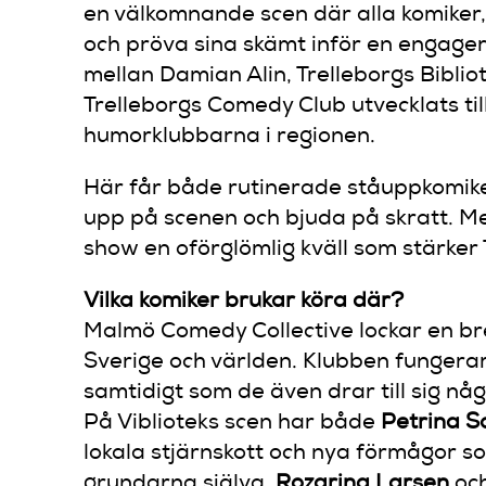
en välkomnande scen där alla komiker
och pröva sina skämt inför en engager
mellan Damian Alin, Trelleborgs Bibli
Trelleborgs Comedy Club utvecklats ti
humorklubbarna i regionen.
Här får både rutinerade ståuppkomike
upp på scenen och bjuda på skratt. Me
show en oförglömlig kväll som stärker
Vilka komiker brukar köra där?
Malmö Comedy Collective lockar en bre
Sverige och världen. Klubben fungera
samtidigt som de även drar till sig n
På Viblioteks scen har både
Petrina S
lokala stjärnskott och nya förmågor s
grundarna själva,
Rozarina Larsen
oc