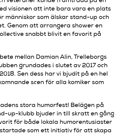
och veteraner kunde framträda på en
 visionen att inte bara vara en plats
för människor som älskar stand-up och
net. Genom att arrangera shower en
ective snabbt blivit en favorit på
bete mellan Damian Alin, Trelleborgs
ubben grundades i slutet av 2017 och
2018. Sen dess har vi bjudit på en hel
älkomnande scen för alla komiker som
stadens stora humorfest! Belägen på
d-up-klubb bjuder in till skratt en gång
avorit för både lokala humorentusiaster
tartade som ett initiativ för att skapa