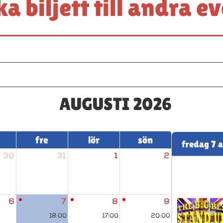
a biljett till andra e
AUGUSTI 2026
fre
lör
sön
fredag 7 
30
31
1
2
6
7
8
9
18:00
17:00
20:00