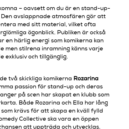
älkomna – oavsett om du är en stand-up-
äll. Den avslappnade atmosfären gör att
tera med sitt material, vilket ofta
rglömliga ögonblick. Publiken är också
par en härlig energi som komikerna kan
e men stilrena inramning känns varje
exklusiv och tillgänglig.
e två skickliga komikerna
Rozarina
mma passion för stand-up och deras
langer på scen har skapat en klubb som
karta. Både Rozarina och Ella har lång
om krävs för att skapa en kväll fylld
omedy Collective ska vara en öppen
 chansen att uppträda och utvecklas.