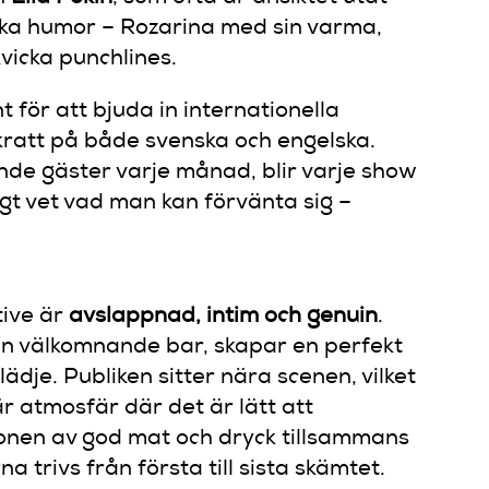
ika humor – Rozarina med sin varma,
kvicka punchlines.
för att bjuda in internationella
skratt på både svenska och engelska.
nde gäster varje månad, blir varje show
igt vet vad man kan förvänta sig –
ive är
avslappnad, intim och genuin
.
sin välkomnande bar, skapar en perfekt
glädje. Publiken sitter nära scenen, vilket
r atmosfär där det är lätt att
onen av god mat och dryck tillsammans
 trivs från första till sista skämtet.