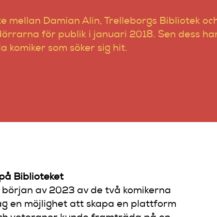
e mellan Damian Alin, Trelleborgs Bibliotek o
rrarna för publik i januari 2018. Sen dess har 
a komiker som söker sig hit.
på Biblioteket
 början av 2023 av de två komikerna
åg en möjlighet att skapa en plattform