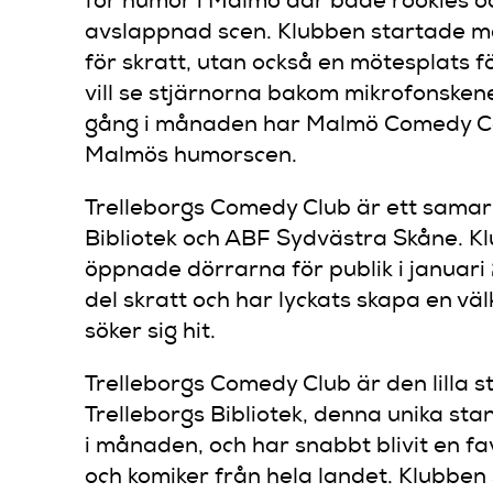
för humor i Malmö där både rookies 
avslappnad scen. Klubben startade med
för skratt, utan också en mötesplats 
vill se stjärnorna bakom mikrofonske
gång i månaden har Malmö Comedy Coll
Malmös humorscen.
Trelleborgs Comedy Club är ett samar
Bibliotek och ABF Sydvästra Skåne. Kl
öppnade dörrarna för publik i januari 
del skratt och har lyckats skapa en v
söker sig hit.
Trelleborgs Comedy Club är den lilla 
Trelleborgs Bibliotek, denna unika stan
i månaden, och har snabbt blivit en f
och komiker från hela landet. Klubben s