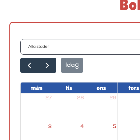
Bok
Idag
mån
tis
ons
tors
27
28
29
3
4
5