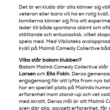
Det är en klubb där alla känner sig v
veteran eller bara vill ha en rolig kv
komikerna känner sig fria att experimen
leder till både spontana skämt och ofö
stöttande och entusiastisk, vilket ska
spela med. Med Viblioteks avslappnad
kväll på Malmö Comedy Collective både 
Vilka står bakom klubben?
Bakom Malmö Comedy Collective står d
Larsen
och
Ella Fokin
. Deras gemensa
engagemang för att lyfta fram nya ta
har en speciell plats på Malmös humor
erfarenhet inom stand-up och vet vad s
med skratt. Deras mål är att Malmö C
scen där alla, oavsett erfarenhet, får