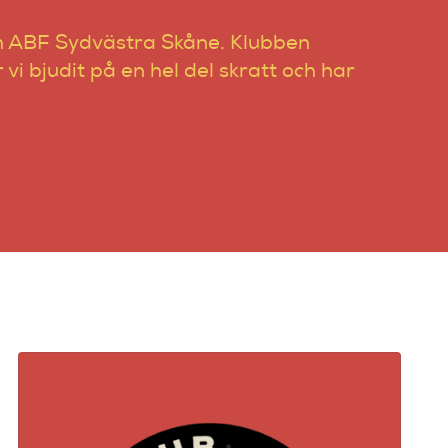
ch ABF Sydvästra Skåne. Klubben
vi bjudit på en hel del skratt och har