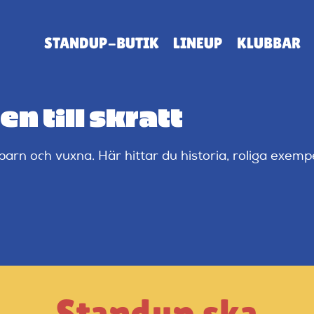
STANDUP-BUTIK
LINEUP
KLUBBAR
n till skratt
rn och vuxna. Här hittar du historia, roliga exempe
Standup ska