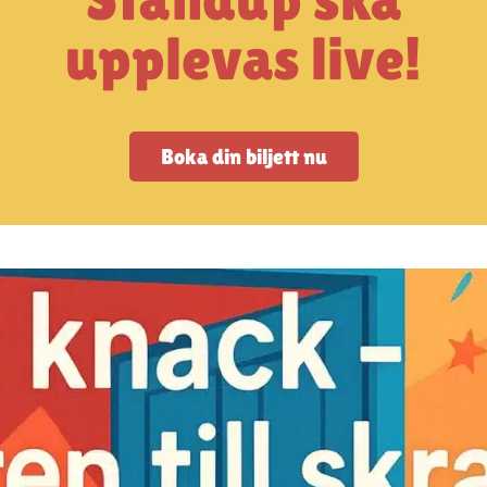
upplevas live!
Boka din biljett nu