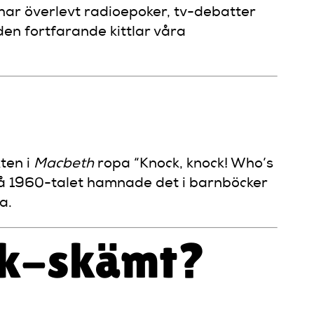
ar överlevt radioepoker, tv-debatter
en fortfarande kittlar våra
ten i
Macbeth
ropa “Knock, knock! Who’s
På 1960-talet hamnade det i barnböcker
a.
ack-skämt?