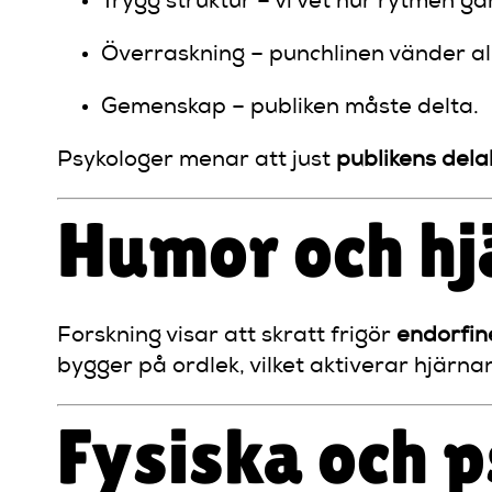
Trygg struktur – vi vet hur rytmen går
Överraskning – punchlinen vänder all
Gemenskap – publiken måste delta.
Psykologer menar att just
publikens dela
Humor och hj
Forskning visar att skratt frigör
endorfin
bygger på ordlek, vilket aktiverar hjärn
Fysiska och p