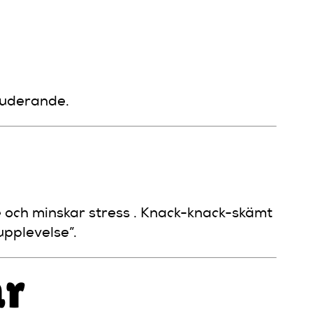
luderande.
 och minskar stress . Knack-knack-skämt
upplevelse”.
ar