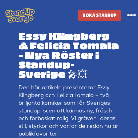
Skip
to
BOKA STANDUP
To
content
Na
Essy Klingberg
Standup-butik
& Felicia Tomala
– Nya Röster i
Komiker
Standup-
Sverige 🎤💥
Lineup
Den här artikeln presenterar Essy
Klingberg och Felicia Tomala – två
Tidigare lineup
briljanta komiker som får Sveriges
standup-scen att kännas ny, fräsch
och förbaskat rolig. Vi gräver i deras
Klubbar
stil, styrkor och varför de redan nu är
publikfavoriter.