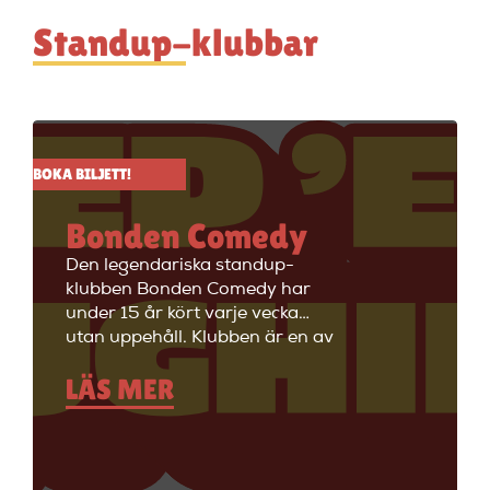
Standup-klubbar
BOKA BILJETT!
Bonden Comedy
Den legendariska standup-
klubben Bonden Comedy har
under 15 år kört varje vecka
utan uppehåll. Klubben är en av
Stockholms äldsta
LÄS MER
standupklubbar och är känd för
att ha de bästa komikerna i
Sverige på scenen. Vill du se
stand up i Stockholm så är du
välkommen till Big Ben Stand