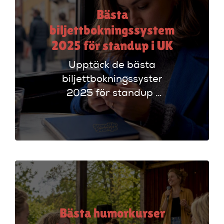
Bästa
biljettbokningssystem
2025 för standup i UK
Upptäck de bästa
biljettbokningssystem
2025 för standup i
UK. Jämför
plattformar som
Ticketmaster och
Dice för att hitta
rätt alternativ!
Bästa humorkurser