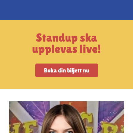
Artiklar
StandUpSverige PODDEN
Standup ska
Om oss
upplevas live!
Kontakta oss
Boka din biljett nu
Vanliga frågor
Mitt konto