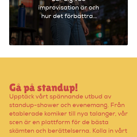
improvisation är och
hur det förbättrar
din stand-up!
Upptäck tekniker
som stärker ditt
material och din
scenframträdande.
Gå på standup!
Upptäck vårt spännande utbud av
standup-shower och evenemang. Från
etablerade komiker till nya talanger, vår
scen är en plattform för de bästa
skämten och berättelserna. Kolla in vårt