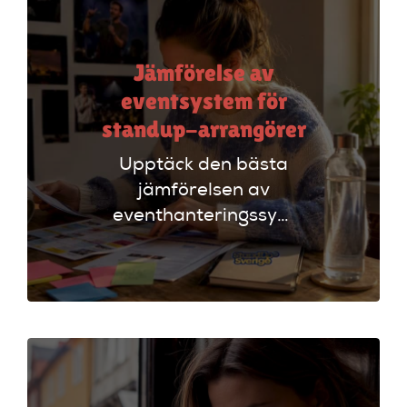
Jämförelse av
eventsystem för
standup-arrangörer
Upptäck den bästa
jämförelsen av
eventhanteringssystem
för standup-
arrangörer. Få
insikter om
funktioner som
evenemangskalender
och biljettlänkar!