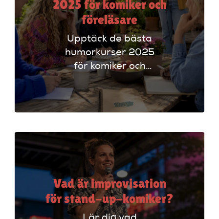
2025 för komiker och
föreläsare
Upptäck de bästa
humorkurser 2025
för komiker och
föreläsare. Lär dig
tekniker och få
scenerfarenhet med
expertinstruktörer.
Vad är improvisation
för stand-up-komiker?
Lär dig vad