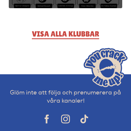
VISA ALLA KLUBBAR
Glöm inte att följa och prenumerera på
våra kanaler!