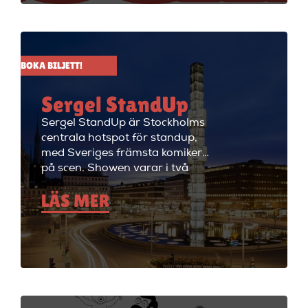
Up där de visar stand up nästan
alla dagar i veckan.
BOKA BILJETT!
Sergel StandUp
Sergel StandUp är Stockholms
centrala hotspot för standup,
med Sveriges främsta komiker
på scen. Showen varar i två
timmar med en paus, och
LÄS MER
efteråt fortsätter kvällen med
cocktails i restaurangdelen.
Perfekt för en dejt eller en kväll
med vänner! Sergel StandUp är
både den perfekta förfesten och
den perfekta första dejten, eller
bara en kväll med skratt för att
ladda batterierna. Showen