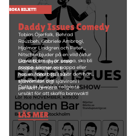
håller på i ungefär två timmar
BOKA BILJETT!
med en paus i mitten på 15
minuter. Efter showen kan
Daddy Issues Comedy
kvällen fortsätta med fest i
restaurangdelen med ett stort
Tobias Öjerfalk, Behrad
utbud av fantastiska cocktails
Rouzbeh, Gabriele Ambrogi,
och fräscha drinkar.
Hjalmar Lindgren och Peter
Nitschke bjuder på en vild åktur
Oavsett om du är pappa, ska bli
bland bäbisspyor, stela
pappa, känner en pappa eller
föräldramöten och
har en "dad bod", så är den här
raseriutbrott. Det blir
showen för dig!
självömkan och självironi i
Detta är höstens roligaste
perfekt harmoni!
ursäkt för att skaffa barnvakt!
LÄS MER