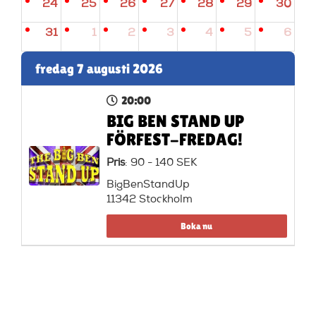
24
25
26
27
28
29
30
31
1
2
3
4
5
6
fredag 7 augusti 2026
20:00
BIG BEN STAND UP
FÖRFEST-FREDAG!
Pris
: 90 - 140 SEK
BigBenStandUp
11342 Stockholm
Boka nu