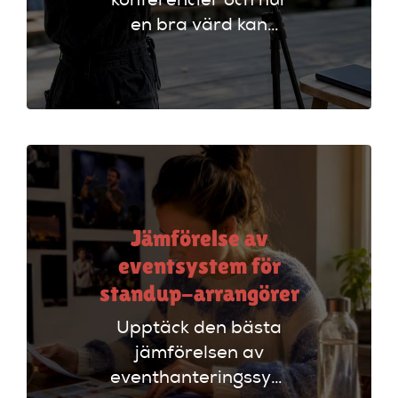
konferencier och hur
en bra värd kan
lyfta ditt event. Följ
vår checklista för
att säkerställa en
lyckad
arrangemang!
Jämförelse av
eventsystem för
standup-arrangörer
Upptäck den bästa
jämförelsen av
eventhanteringssystem