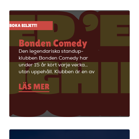
BOKA BILJETT!
Bonden Comedy
Den legendariska standup-
klubben Bonden Comedy har
under 15 år kört varje vecka
utan uppehåll. Klubben är en av
Stockholms äldsta
LÄS MER
standupklubbar och är känd för
att ha de bästa komikerna i
Sverige på scenen. Vill du se
stand up i Stockholm så är du
välkommen till Big Ben Stand
Up där de visar stand up nästan
alla dagar i veckan.