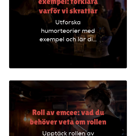
exempel: förklara
varför vi skrattar
Utforska
humorteorier med
exempel och lär dig
varför vi skrattar.
Förstå olika sätt att
analysera humor
och skriva effektivt.
Roll av emcee: vad du
behöver veta om rollen
Upptäck rollen av