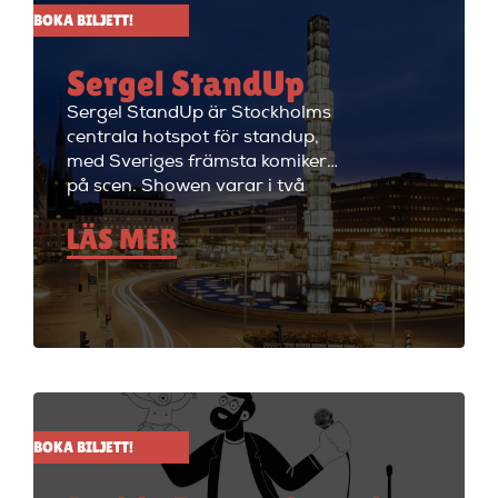
BOKA BILJETT!
Sergel StandUp
Sergel StandUp är Stockholms
centrala hotspot för standup,
med Sveriges främsta komiker
på scen. Showen varar i två
timmar med en paus, och
LÄS MER
efteråt fortsätter kvällen med
cocktails i restaurangdelen.
Perfekt för en dejt eller en kväll
med vänner! Sergel StandUp är
både den perfekta förfesten och
den perfekta första dejten, eller
bara en kväll med skratt för att
ladda batterierna. Showen
håller på i ungefär två timmar
BOKA BILJETT!
med en paus i mitten på 15
minuter. Efter showen kan