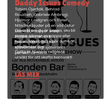
Daddy Issues Comedy
kvällen fortsätta med fest i
restaurangdelen med ett stort
Tobias Öjerfalk, Behrad
utbud av fantastiska cocktails
Rouzbeh, Gabriele Ambrogi,
och fräscha drinkar.
Hjalmar Lindgren och Peter
Nitschke bjuder på en vild åktur
Oavsett om du är pappa, ska bli
bland bäbisspyor, stela
pappa, känner en pappa eller
föräldramöten och
har en "dad bod", så är den här
raseriutbrott. Det blir
showen för dig!
självömkan och självironi i
Detta är höstens roligaste
perfekt harmoni!
ursäkt för att skaffa barnvakt!
LÄS MER