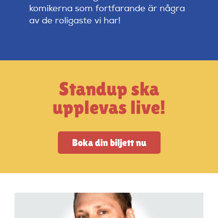
Artiklar
komikerna som fortfarande är några
av de roligaste vi har!
StandUpSverige PODDEN
Om oss
Standup ska
Kontakta oss
upplevas live!
Vanliga frågor
Boka din biljett nu
Mitt konto