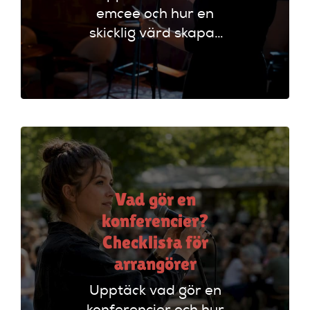
emcee och hur en
skicklig värd skapar
oförglömliga
evenemang genom
att styra
programmet och
engagera publiken.
Vad gör en
konferencier?
Checklista för
arrangörer
Upptäck vad gör en