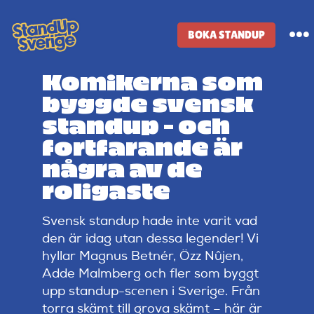
Skip
to
BOKA STANDUP
To
content
Na
Komikerna som
Standup-butik
byggde svensk
standup – och
Komiker
fortfarande är
några av de
Lineup
roligaste
Svensk standup hade inte varit vad
Tidigare lineup
den är idag utan dessa legender! Vi
hyllar Magnus Betnér, Özz Nûjen,
Klubbar
Adde Malmberg och fler som byggt
upp standup-scenen i Sverige. Från
torra skämt till grova skämt – här är