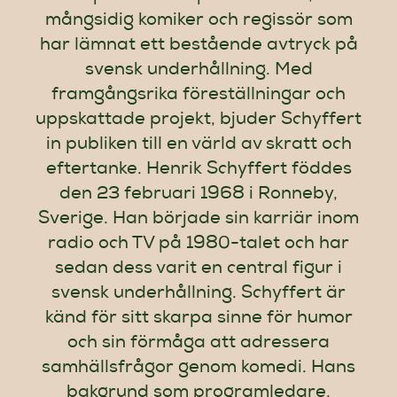
Artiklar
mångsidig komiker och regissör som
har lämnat ett bestående avtryck på
StandUpSverige PODDEN
svensk underhållning. Med
framgångsrika föreställningar och
uppskattade projekt, bjuder Schyffert
Om oss
in publiken till en värld av skratt och
eftertanke. Henrik Schyffert föddes
Kontakta oss
den 23 februari 1968 i Ronneby,
Sverige. Han började sin karriär inom
Vanliga frågor
radio och TV på 1980-talet och har
sedan dess varit en central figur i
svensk underhållning. Schyffert är
Mitt konto
känd för sitt skarpa sinne för humor
och sin förmåga att adressera
samhällsfrågor genom komedi. Hans
bakgrund som programledare,