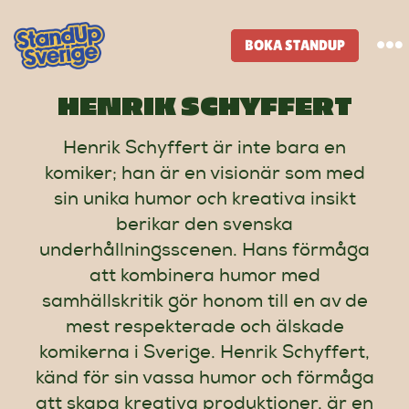
Skip
to
BOKA STANDUP
To
content
Na
HENRIK SCHYFFERT
Standup-butik
Henrik Schyffert är inte bara en
komiker; han är en visionär som med
Komiker
sin unika humor och kreativa insikt
berikar den svenska
Lineup
underhållningsscenen. Hans förmåga
att kombinera humor med
Tidigare lineup
samhällskritik gör honom till en av de
mest respekterade och älskade
komikerna i Sverige. Henrik Schyffert,
Klubbar
känd för sin vassa humor och förmåga
att skapa kreativa produktioner, är en